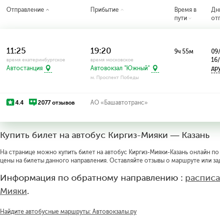
Отправление
Прибытие
Время в
Дн
пути
от
11:25
19:20
9ч 55м
09/
16
время екатеринбургское
время московское
др
Автостанция
Автовокзал "Южный"
м. Проспект Победы
4.4
2077 отзывов
АО «Башавтотранс»
Купить билет на автобус Киргиз-Мияки — Казань
На странице можно купить билет на автобус Киргиз-Мияки-Казань онлайн по 
цены на билеты данного направления. Оставляйте отзывы о маршруте или за
Информация по обратному направлению :
расписа
Мияки
.
Найдите автобусные маршруты: Автовокзалы.ру