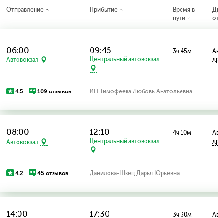
Отправление
Прибытие
Время в
Д
пути
о
06:00
09:45
3ч 45м
Ав
Центральный автовокзал
д
Автовокзал
4.5
109 отзывов
ИП Тимофеева Любовь Анатольевна
08:00
12:10
4ч 10м
Ав
Центральный автовокзал
д
Автовокзал
4.2
45 отзывов
Данилова-Швец Дарья Юрьевна
14:00
17:30
3ч 30м
Ав