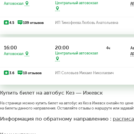
Центральный автовокзал
д
Автовокзал
4.5
109 отзывов
ИП Тимофеева Любовь Анатольевна
16:00
20:00
4ч
Ав
Центральный автовокзал
д
Автовокзал
3.6
10 отзывов
ИП Соловьев Михаил Николаевич
Купить билет на автобус Кез — Ижевск
На странице можно купить билет на автобус из Кез в Ижевск онлайн по цене 
на билеты данного направления. Оставляйте отзывы о маршруте или задавай
Информация по обратному направлению :
расписа