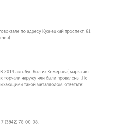
овокзале по адресу Кузнецкий проспект, 81
тчер)
В 2014 автобус был из Кемерова( марка авт.
ях торчали наружу или были провалены .Не
отдыхающими такой металлолом. ответьте:
7 (3842) 78-00-08.