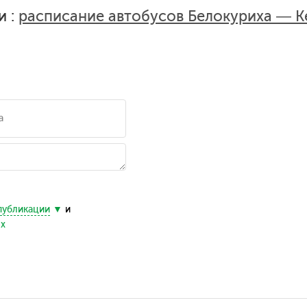
и :
расписание автобусов Белокуриха — 
публикации
и
ых