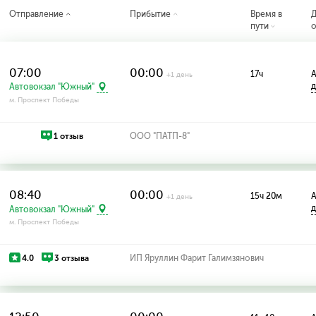
Отправление
Прибытие
Время в
пути
о
07:00
00:00
17ч
А
+1 день
д
Автовокзал "Южный"
м. Проспект Победы
1 отзыв
ООО "ПАТП-8"
08:40
00:00
15ч 20м
А
+1 день
д
Автовокзал "Южный"
м. Проспект Победы
4.0
3 отзыва
ИП Яруллин Фарит Галимзянович