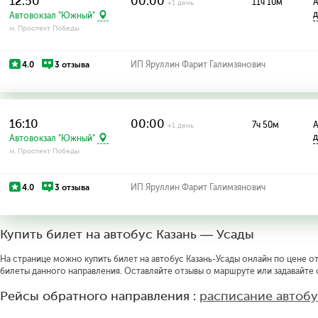
12:50
00:00
11ч 10м
А
+1 день
д
Автовокзал "Южный"
м. Проспект Победы
4.0
3 отзыва
ИП Яруллин Фарит Галимзянович
16:10
00:00
7ч 50м
А
+1 день
д
Автовокзал "Южный"
м. Проспект Победы
4.0
3 отзыва
ИП Яруллин Фарит Галимзянович
Купить билет на автобус Казань — Усады
На странице можно купить билет на автобус Казань-Усады онлайн по цене от
билеты данного направления. Оставляйте отзывы о маршруте или задавайте
Рейсы обратного направления :
расписание автобу