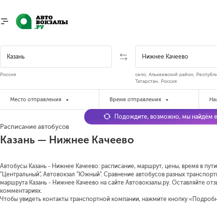
Россия
село, Алькеевский район, Республ
Татарстан, Россия
Место отправления
Время отправления
На
Подождите, возможно, мы найдём е
Расписание автобусов
Казань — Нижнее Качеево
Автобусы Казань - Нижнее Качеево: расписание, маршрут, цены, время в пути
"Центральный", Автовокзал "Южный". Сравнение автобусов разных транспорт
маршрута Казань - Нижнее Качеево на сайте Автовокзалы.ру. Оставляйте от
комментариях.
Чтобы увидеть контакты транспортной компании, нажмите кнопку «Подроб