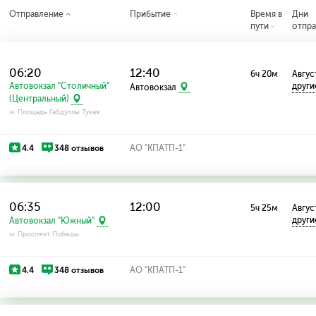
Отправление
Прибытие
Время в
Дни
пути
отпра
06:20
12:40
6ч 20м
Август
Автовокзал "Столичный"
други
Автовокзал
(Центральный)
м. Площадь Габдуллы Тукая
4.4
348 отзывов
АО "КПАТП-1"
06:35
12:00
5ч 25м
Август
други
Автовокзал "Южный"
м. Проспект Победы
4.4
348 отзывов
АО "КПАТП-1"