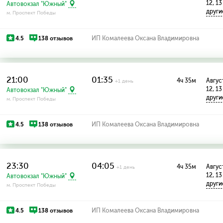
12, 13
Автовокзал "Южный"
други
м. Проспект Победы
4.5
138 отзывов
ИП Комалеева Оксана Владимировна
21:00
01:35
4ч 35м
Август
+1 день
12, 13
Автовокзал "Южный"
други
м. Проспект Победы
4.5
138 отзывов
ИП Комалеева Оксана Владимировна
23:30
04:05
4ч 35м
Август
+1 день
12, 13
Автовокзал "Южный"
други
м. Проспект Победы
4.5
138 отзывов
ИП Комалеева Оксана Владимировна