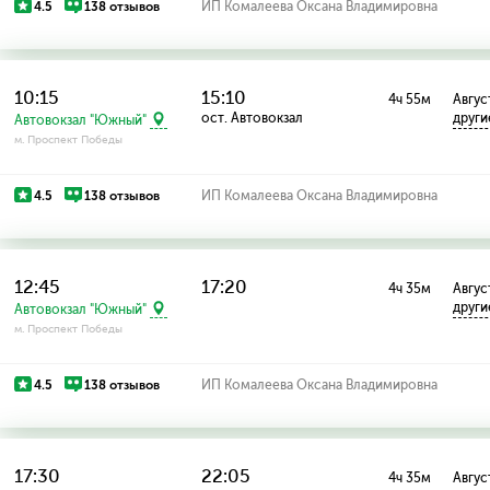
4.5
138 отзывов
ИП Комалеева Оксана Владимировна
10:15
15:10
4ч 55м
Авгус
ост. Автовокзал
други
Автовокзал "Южный"
м. Проспект Победы
4.5
138 отзывов
ИП Комалеева Оксана Владимировна
12:45
17:20
4ч 35м
Авгус
други
Автовокзал "Южный"
м. Проспект Победы
4.5
138 отзывов
ИП Комалеева Оксана Владимировна
17:30
22:05
4ч 35м
Август