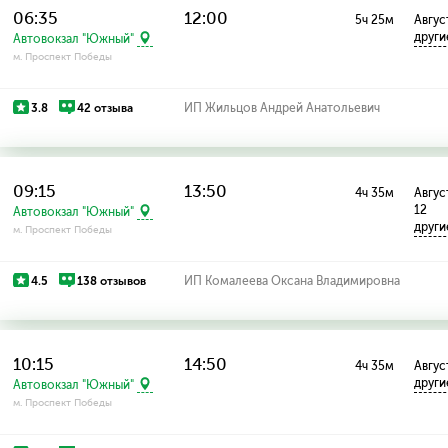
06:35
12:00
5ч 25м
Авгус
други
Автовокзал "Южный"
м. Проспект Победы
3.8
42 отзыва
ИП Жильцов Андрей Анатольевич
09:15
13:50
4ч 35м
Август
12
Автовокзал "Южный"
други
м. Проспект Победы
4.5
138 отзывов
ИП Комалеева Оксана Владимировна
10:15
14:50
4ч 35м
Авгус
други
Автовокзал "Южный"
м. Проспект Победы