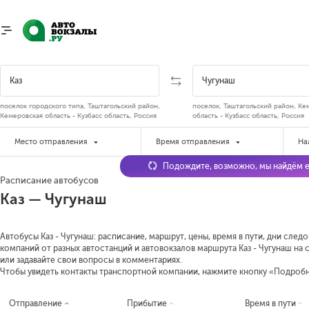
поселок городского типа, Таштагольский район,
поселок, Таштагольский район, Ке
Кемеровская область - Кузбасс область, Россия
область - Кузбасс область, Россия
Место отправления
Время отправления
На
Подождите, возможно, мы найдём е
Расписание автобусов
Каз — Чугунаш
Автобусы Каз - Чугунаш: расписание, маршрут, цены, время в пути, дни сле
компаний от разных автостанций и автовокзалов маршрута Каз - Чугунаш на 
или задавайте свои вопросы в комментариях.
Чтобы увидеть контакты транспортной компании, нажмите кнопку «Подроб
Отправление
Прибытие
Время в пути