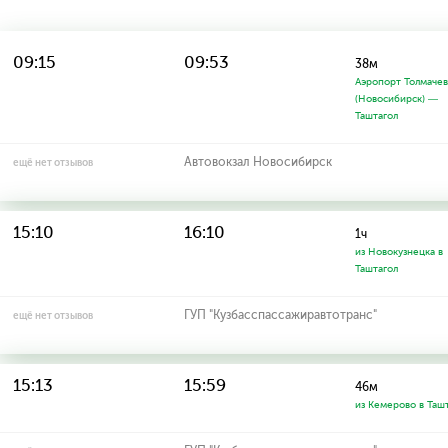
09:15
09:53
38м
Аэропорт Толмаче
(Новосибирск) —
Таштагол
Автовокзал Новосибирск
ещё нет отзывов
15:10
16:10
1ч
из Новокузнецка в
Таштагол
ГУП "Кузбасспассажиравтотранс"
ещё нет отзывов
15:13
15:59
46м
из Кемерово в Таш