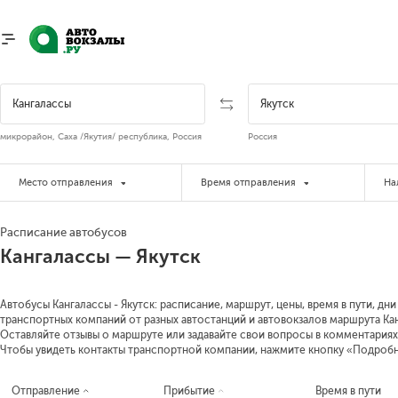
микрорайон, Саха /Якутия/ республика, Россия
Россия
Место отправления
Время отправления
На
Расписание автобусов
Кангалассы — Якутск
Автобусы Кангалассы - Якутск: расписание, маршрут, цены, время в пути, дн
транспортных компаний от разных автостанций и автовокзалов маршрута Канг
Оставляйте отзывы о маршруте или задавайте свои вопросы в комментариях
Чтобы увидеть контакты транспортной компании, нажмите кнопку «Подроб
Отправление
Прибытие
Время в пути