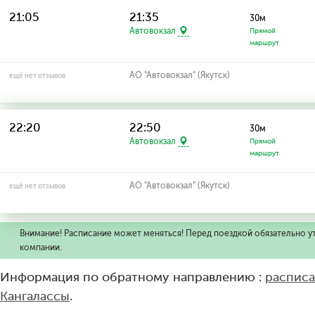
21:05
21:35
30м
Автовокзал
Прямой
маршрут
АО "Автовокзал" (Якутск)
ещё нет отзывов
22:20
22:50
30м
Автовокзал
Прямой
маршрут
АО "Автовокзал" (Якутск)
ещё нет отзывов
Внимание! Расписание может меняться! Перед поездкой обязательно у
компании.
Информация по обратному направлению :
расписа
Кангалассы
.