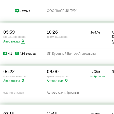
1 отзыв
ООО "КАСПИЙ-ТУР "
05:39
10:26
3ч 47м
А
1
время московское
время самарское
д
Автовокзал
4.1
424 отзыва
ИП Куренной Виктор Анатольевич
06:22
09:00
1ч 38м
П
время московское
время самарское
Из Грозного
Автовокзал
Автовокзал
Автовокзал г. Грозный
ещё нет отзывов
07:15
11:45