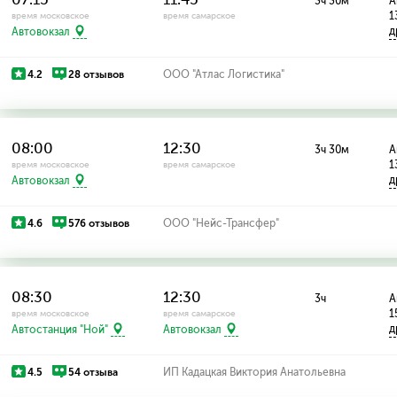
3ч 30м
А
1
время московское
время самарское
д
Автовокзал
4.2
28 отзывов
ООО "Атлас Логистика"
08:00
12:30
3ч 30м
А
1
время московское
время самарское
д
Автовокзал
4.6
576 отзывов
ООО "Нейс-Трансфер"
08:30
12:30
3ч
А
1
время московское
время самарское
д
Автостанция "Ной"
Автовокзал
4.5
54 отзыва
ИП Кадацкая Виктория Анатольевна