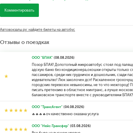
Комментировать
Автовокзалы.ру: найдите билеты на автобус
Отзывы о поездках
ООО "БПАК"
(08.08.2026)
Позор БПАК! Допотопный микроавтобус стоял под палящи
адскую баню без кондиционера,окошки открыты только сп
пассажиров, среди них грудничок и дошкольник, сзади па
издевательтво! Люк заколочен дсп! Раскаленное грохочущ
городских перевозок невыносимы, не то что межгород! П
писать претензию в областное минтранс, а лучше москов
балаковском транспорте вместе с руководителями БПАК
ООО "ТрансАгент"
(04.08.2026)
🔥🔥🔥🔥оч качественно оказана услуга
ООО "Нейс-Трансфер"
(03.08.2026)