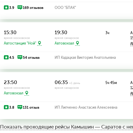
3.9
169 отзывов
ООО "БПАК"
15:30
19:30
3ч
А
1
время московское
время самарское
д
Автостанция "Ной"
Автовокзал
4.5
54 отзыва
ИП Кадацкая Виктория Анатольевна
23:50
06:35
5ч 45м
А
+1 день
1
время московское
время самарское
д
Автовокзал
3.8
131 отзыв
ИП Липченко Анастасия Алексеевна
Показать проходящие рейсы
Камышин — Саратов с не