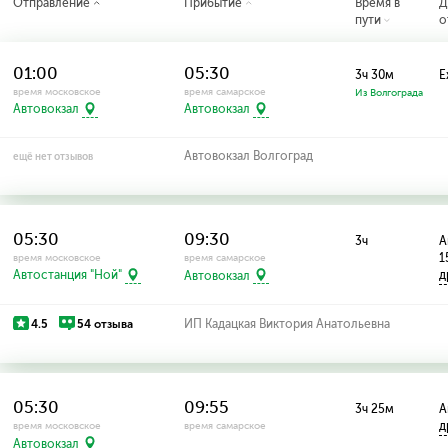
Отправление
Прибытие
Время в
Д
пути
о
01:00
05:30
3ч 30м
Е
время московское
время самарское
Из Волгограда
Автовокзал
Автовокзал
Автовокзал Волгоград
ещё нет отзывов
05:30
09:30
3ч
А
1
время московское
время самарское
д
Автостанция "Ной"
Автовокзал
4.5
54 отзыва
ИП Кадацкая Виктория Анатольевна
05:30
09:55
3ч 25м
А
д
время московское
время самарское
Автовокзал