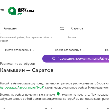
Камышинский район, Волгоградская область,
Россия
Россия
Место отправления
Время отправления
На
Подождите, возможно, мы найдём е
Расписание автобусов
Камышин — Саратов
На сайте Автовокзалы.ру представлено актуальное расписание автобусов из
Автовокзал
,
Автостанция "Ной"
, карты маршрута на все рейсы.
Минимальное в
Билеты на рейсы, помеченные значком
, можно не печатать. При посадк
забудьте взять с собой оригинал документа, который вы использовали при 