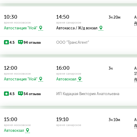
10:30
14:50
3ч 20м
А
д
время московское
время самарское
Автостанция "Ной"
Автокасса / Ж/д вокзал
4.5
94 отзыва
ООО "ТрансАгент"
12:00
16:00
3ч
А
1
время московское
время самарское
д
Автостанция "Ной"
Автовокзал
4.5
54 отзыва
ИП Кадацкая Виктория Анатольевна
15:00
19:10
3ч 10м
А
д
время московское
время самарское
Автовокзал