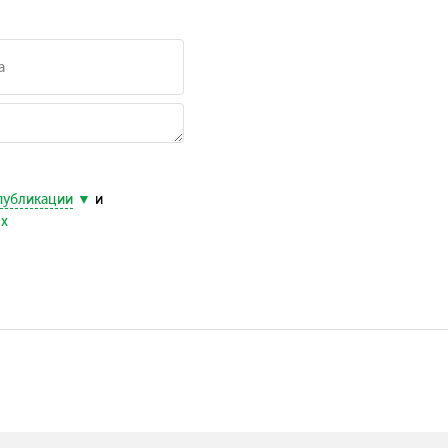
публикации
и
ых