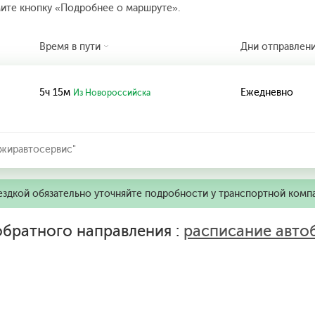
мите кнопку «Подробнее о маршруте».
Время в пути
Дни отправлен
5ч 15м
Ежедневно
Из Новороссийска
жиравтосервис"
ездкой обязательно уточняйте подробности у транспортной комп
братного направления :
расписание авто