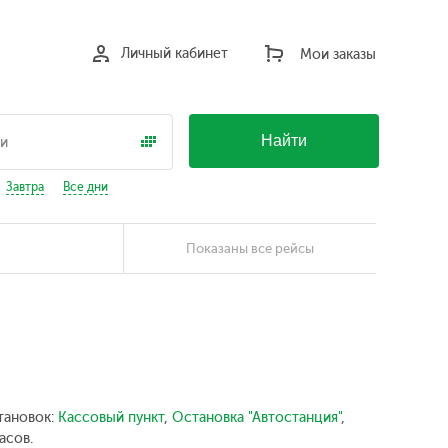
Личный кабинет
Мои заказы
Найти
Завтра
Все дни
Показаны все рейсы
тановок:
Кассовый пункт
,
Остановка "Автостанция"
,
асов.