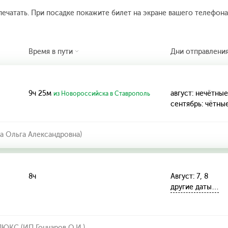
печатать. При посадке покажите билет на экране вашего телефона.
Время в пути
Дни отправлени
9ч 25м
август: нечётные
из Новороссийска в Ставрополь
сентябрь: чётны
а Ольга Александровна)
8ч
Август: 7, 8
другие даты…
КС (ИП Гончаров О.И.)