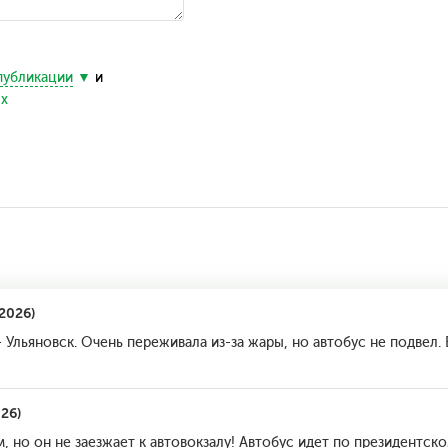
публикации
и
ых
2026)
 Ульяновск. Очень переживала из-за жары, но автобус не подвел.
26)
 но он не заезжает к автовокзалу! Автобус идет по президентск