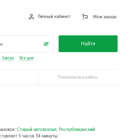
Личный кабинет
Мои заказы
Найти
Завтра
Все дни
Показаны все рейсы
тановок:
Старый автовокзал
,
Республиканский
тавляет 5 часов 34 минуты.