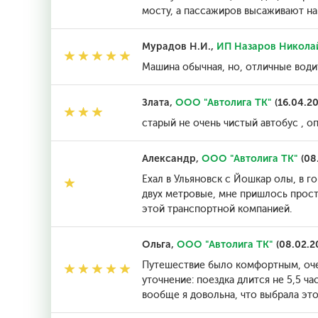
мосту, а пассажиров высаживают на
Мурадов Н.И.,
ИП Назаров Никола
Машина обычная, но, отличные води
Злата,
ООО "Автолига ТК"
(16.04.2
старый не очень чистый автобус , о
Александр,
ООО "Автолига ТК"
(08
Ехал в Ульяновск с Йошкар олы, в г
двух метровые, мне пришлось просто
этой транспортной компанией.
Ольга,
ООО "Автолига ТК"
(08.02.2
Путешествие было комфортным, очен
уточнение: поездка длится не 5,5 ча
вообще я довольна, что выбрала эт