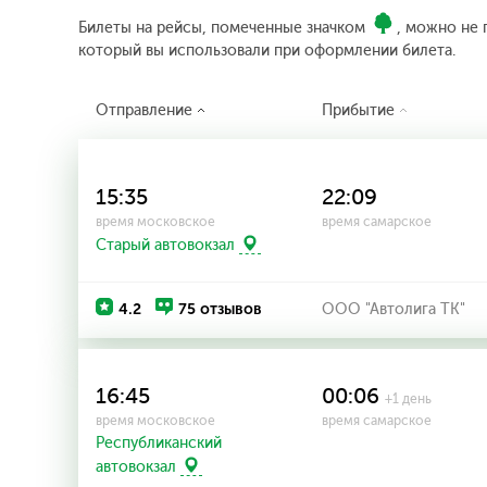
Билеты на рейсы, помеченные значком
, можно не 
который вы использовали при оформлении билета.
Отправление
Прибытие
15:35
22:09
время московское
время самарское
Старый автовокзал
4.2
75 отзывов
ООО "Автолига ТК"
16:45
00:06
+1 день
время московское
время самарское
Республиканский
автовокзал