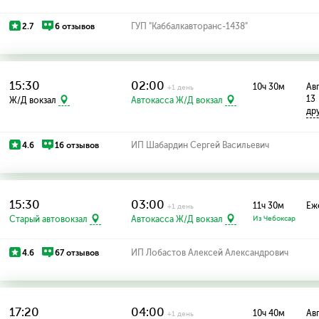
2.7
6 отзывов
ГУП "Каббалкавторанс-1438"
15:30
02:00
10ч 30м
Авг
+1 день
13
Ж/Д вокзал
Автокасса Ж/Д вокзал
др
4.6
16 отзывов
ИП Шабардин Сергей Васильевич
15:30
03:00
11ч 30м
Еж
+1 день
Старый автовокзал
Автокасса Ж/Д вокзал
Из Чебоксар
4.6
67 отзывов
ИП Лобастов Алексей Александрович
17:20
04:00
10ч 40м
Авг
+1 день