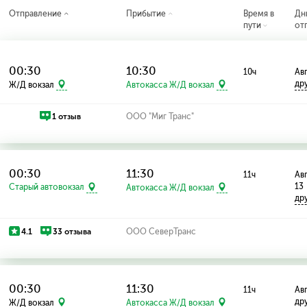
Отправление
Прибытие
Время в
Дн
пути
от
00:30
10:30
10ч
Авг
др
Ж/Д вокзал
Автокасса Ж/Д вокзал
1 отзыв
ООО "Миг Транс"
00:30
11:30
11ч
Авг
13
Старый автовокзал
Автокасса Ж/Д вокзал
др
4.1
33 отзыва
ООО СеверТранс
00:30
11:30
11ч
Авг
др
Ж/Д вокзал
Автокасса Ж/Д вокзал