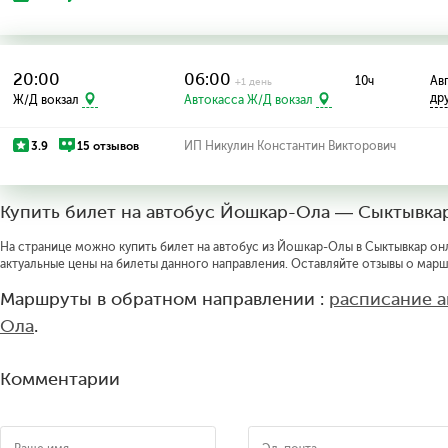
20:00
06:00
10ч
Авг
+1 день
др
Ж/Д вокзал
Автокасса Ж/Д вокзал
3.9
15 отзывов
ИП Никулин Константин Викторович
Купить билет на автобус Йошкар-Ола — Сыктывка
На странице можно купить билет на автобус из Йошкар-Олы в Сыктывкар онл
актуальные цены на билеты данного направления. Оставляйте отзывы о марш
Маршруты в обратном направлении :
расписание 
Ола
.
Комментарии