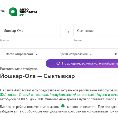
Россия
Россия
Место отправления
Время отправления
На
Подождите, возможно, мы найдём е
Расписание автобусов
Йошкар-Ола — Сыктывкар
На сайте Автовокзалы.ру представлено актуальное расписание автобусов из
Ж/Д вокзал
,
Старый автовокзал
,
Республиканский автовокзал
,
"Вкусно и точк
автобусов от 00:30 до 20:00.
Минимальное время в пути составляет 9 часов 
Билеты на рейсы, помеченные значком
, можно не печатать. При посадк
забудьте взять с собой оригинал документа, который вы использовали при 