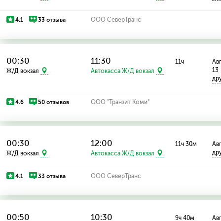
4.1
33 отзыва
ООО СеверТранс
00:30
11:30
11ч
Авг
13
Ж/Д вокзал
Автокасса Ж/Д вокзал
др
4.6
50 отзывов
ООО "Транзит Коми"
00:30
12:00
11ч 30м
Авг
др
Ж/Д вокзал
Автокасса Ж/Д вокзал
4.1
33 отзыва
ООО СеверТранс
00:50
10:30
9ч 40м
Авг