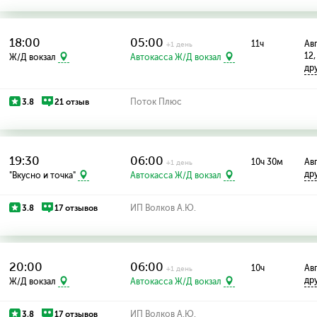
18:00
05:00
11ч
Авг
+1 день
12,
Ж/Д вокзал
Автокасса Ж/Д вокзал
др
3.8
21 отзыв
Поток Плюс
19:30
06:00
10ч 30м
Авг
+1 день
др
"Вкусно и точка"
Автокасса Ж/Д вокзал
3.8
17 отзывов
ИП Волков А.Ю.
20:00
06:00
10ч
Авг
+1 день
др
Ж/Д вокзал
Автокасса Ж/Д вокзал
3.8
17 отзывов
ИП Волков А.Ю.