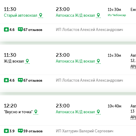
11:30
23:00
11ч 30м
Еж
Старый автовокзал
Автокасса Ж/Д вокзал
Из Чебоксар
4.6
67 отзывов
ИП Лобастов Алексей Александрович
11:30
23:00
11ч 30м
Авг
12,
Ж/Д вокзал
Автокасса Ж/Д вокзал
др
4.6
67 отзывов
ИП Лобастов Алексей Александрович
12:20
23:00
10ч 40м
Авг
13
"Вкусно и точка"
Автокасса Ж/Д вокзал
др
3.9
59 отзывов
ИП Халтурин Валерий Сергеевич