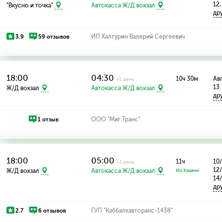
12,
"Вкусно и точка"
Автокасса Ж/Д вокзал
др
3.9
59 отзывов
ИП Халтурин Валерий Сергеевич
18:00
04:30
10ч 30м
Авг
+1 день
13
Ж/Д вокзал
Автокасса Ж/Д вокзал
др
1 отзыв
ООО "Миг Транс"
18:00
05:00
11ч
10/
+1 день
12/
Ж/Д вокзал
Автокасса Ж/Д вокзал
Из Казани
14
др
2.7
6 отзывов
ГУП "Каббалкавторанс-1438"