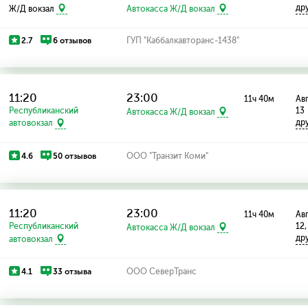
др
Ж/Д вокзал
Автокасса Ж/Д вокзал
2.7
6 отзывов
ГУП "Каббалкавторанс-1438"
11:20
23:00
11ч 40м
Авг
Республиканский
13
Автокасса Ж/Д вокзал
др
автовокзал
4.6
50 отзывов
ООО "Транзит Коми"
11:20
23:00
11ч 40м
Авг
Республиканский
12,
Автокасса Ж/Д вокзал
др
автовокзал
4.1
33 отзыва
ООО СеверТранс