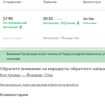
Отправление
Прибытие
Время в пути
17:40
10:10
16ч 30м
+1 день
Республиканский
Автовокзал / ЖД вокзал
В Ярославль
автовокзал
Автовокзал г. Йошкар-Ола
ещё нет отзывов
Внимание! Расписание может меняться! Перед поездкой обязательно у
компании.
Обратите внимание на маршруты обратного напра
Кострома — Йошкар-Ола
.
Автовокзалы.ру: поиск расписания и билетов на автобусы
Комментарии