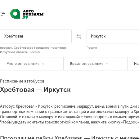
поселок, Хребтовское городское поселение,
Россия
Иркутская область, Россия
Место отправления
Время отправления
На
Расписание автобусов
Хребтовая — Иркутск
Автобус Хребтовая - Иркутск: расписание, маршрут, цены, время в пути, дни
транспортных компаний от разных автостанций и автовокзалов маршрута Хре
Оставляйте отзывы о маршруте или задавайте свои вопросы в комментариях
Чтобы увидеть контакты транспортной компании, нажмите кнопку «Подроб
Проходящие рейсы Хребтовая — Иркутск с неизв