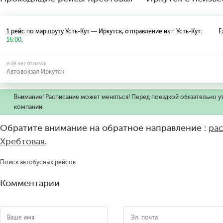
1 рейс по маршруту Усть-Кут — Иркутск, отправление из г. Усть-Кут:
Е
16:00
.
ещё нет отзывов
Автовокзал Иркутск
Внимание! Расписание может меняться! Перед поездкой обязательно у
компании.
Обратите внимание на обратное направление :
ра
Хребтовая
.
Поиск автобусных рейсов
Комментарии