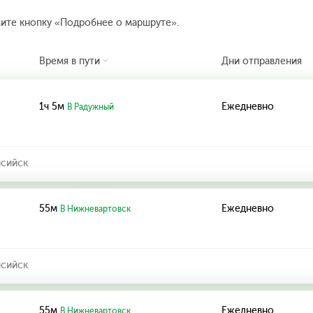
мите кнопку «Подробнее о маршруте».
Время в пути
Дни отправления
1ч 5м
Ежедневно
В Радужный
нсийск
55м
Ежедневно
В Нижневартовск
нсийск
55м
Ежедневно
В Нижневартовск