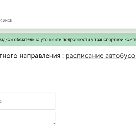
нсийск
ездкой обязательно уточняйте подробности у транспортной комп
тного направления :
расписание автобусо