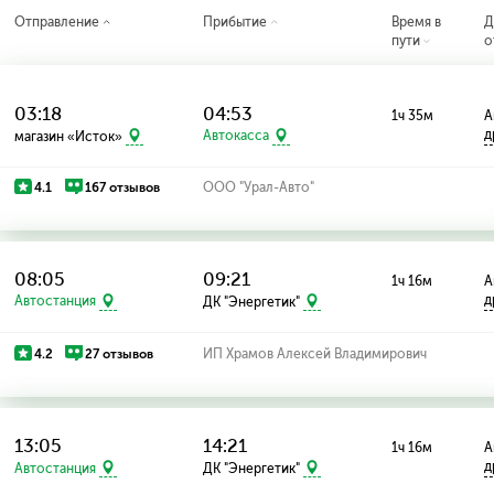
Отправление
Прибытие
Время в
Д
пути
о
03:18
04:53
1ч 35м
А
д
магазин «Исток»
Автокасса
4.1
167 отзывов
ООО "Урал-Авто"
08:05
09:21
1ч 16м
А
д
Автостанция
ДК "Энергетик"
4.2
27 отзывов
ИП Храмов Алексей Владимирович
13:05
14:21
1ч 16м
А
д
Автостанция
ДК "Энергетик"