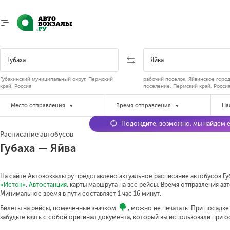
Губахинский муниципальный округ, Пермский
рабочий поселок, Яйвинское горо
край, Россия
поселение, Пермский край, Росси
Место отправления
Время отправления
На
Подождите, возможно, мы найдём е
Расписание автобусов
Губаха — Яйва
На сайте Автовокзалы.ру представлено актуальное расписание автобусов Губ
«Исток»
,
Автостанция
, карты маршрута на все рейсы. Время отправления авто
Минимальное время в пути составляет 1 час 16 минут.
Билеты на рейсы, помеченные значком
, можно не печатать. При посадк
забудьте взять с собой оригинал документа, который вы использовали при 