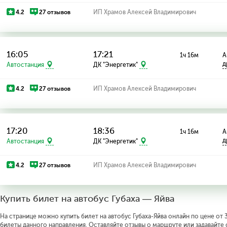
4.2
27 отзывов
ИП Храмов Алексей Владимирович
16:05
17:21
1ч 16м
А
д
Автостанция
ДК "Энергетик"
4.2
27 отзывов
ИП Храмов Алексей Владимирович
17:20
18:36
1ч 16м
А
д
Автостанция
ДК "Энергетик"
4.2
27 отзывов
ИП Храмов Алексей Владимирович
Купить билет на автобус Губаха — Яйва
На странице можно купить билет на автобус Губаха-Яйва онлайн по цене от 3
билеты данного направления. Оставляйте отзывы о маршруте или задавайте