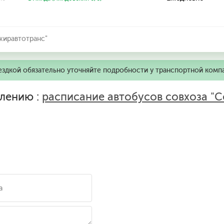
жиравтотранс"
ездкой обязательно уточняйте подробности у транспортной комп
лению :
расписание автобусов совхоза "