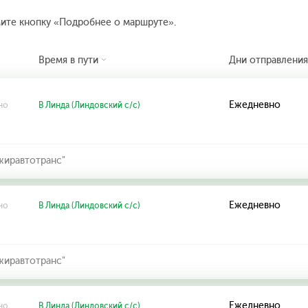
мите кнопку «Подробнее о маршруте».
Время в пути
Дни отправления
Ежедневно
но
В Линда (Линдовский с/с)
жиравтотранс"
Ежедневно
но
В Линда (Линдовский с/с)
жиравтотранс"
Ежедневно
но
В Линда (Линдовский с/с)