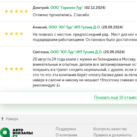
Дмитрий,
ООО "Горизон-Тур"
(02.12.2024)
Отлично прокатились. Спасибо
Алексей,
ООО "ЮГ-Тур"\ИП Гуляев Д.О.
(28.09.2024)
Не повезло с местом. предпоследний ряд . Мест для ног 
подзарядками работающими. Остановок было достаточно.
Светлана,
ООО "ЮГ-Тур"\ИП Гуляев Д.О.
(20.09.2024)
20 августа 24 года ехали с мужем из Геленджика в Москву
внимательные и опытные, делали все запланированные ос
покушать и в туалет сходить нормальный, с душем, если э
это то что эта компания берёт оплату багажа даже за лё
наверх в салоне и никому не мешают 👎поэтому снимаю од
рекомендую 👍
Показать ещё
10
отзыво
Наверх
Поддержка
Контроль качества
О компании
Правила и документы