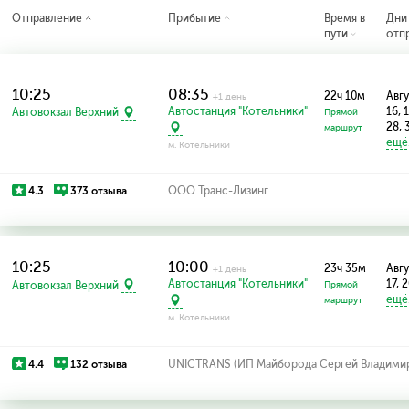
Отправление
Прибытие
Время в
Дни
пути
отп
10:25
08:35
22ч 10м
Авгу
+1 день
Автостанция "Котельники"
16, 
Автовокзал Верхний
Прямой
28, 
маршрут
ещё.
м. Котельники
4.3
373 отзыва
ООО Транс-Лизинг
10:25
10:00
23ч 35м
Авгу
+1 день
Автостанция "Котельники"
17, 2
Автовокзал Верхний
Прямой
ещё.
маршрут
м. Котельники
4.4
132 отзыва
UNICTRANS (ИП Майборода Сергей Владими