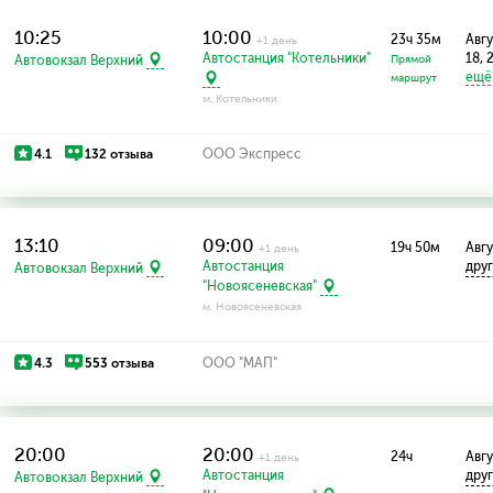
10:25
10:00
23ч 35м
Авгу
+1 день
Автостанция "Котельники"
18, 2
Автовокзал Верхний
Прямой
ещё.
маршрут
м. Котельники
4.1
132 отзыва
ООО Экспресс
13:10
09:00
19ч 50м
Авгу
+1 день
Автостанция
дру
Автовокзал Верхний
"Новоясеневская"
м. Новоясеневская
4.3
553 отзыва
ООО "МАП"
20:00
20:00
24ч
Авгу
+1 день
Автостанция
дру
Автовокзал Верхний