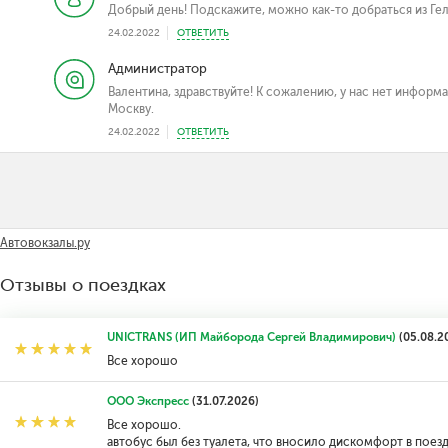
Добрый день! Подскажите, можно как-то добраться из Ге
24.02.2022
ОТВЕТИТЬ
Администратор
Валентина, здравствуйте! К сожалению, у нас нет информа
Москву.
24.02.2022
ОТВЕТИТЬ
Автовокзалы.ру
Отзывы о поездках
UNICTRANS (ИП Майборода Сергей Владимирович)
(05.08.2
Все хорошо
ООО Экспресс
(31.07.2026)
Все хорошо.
автобус был без туалета, что вносило дискомфорт в поезд