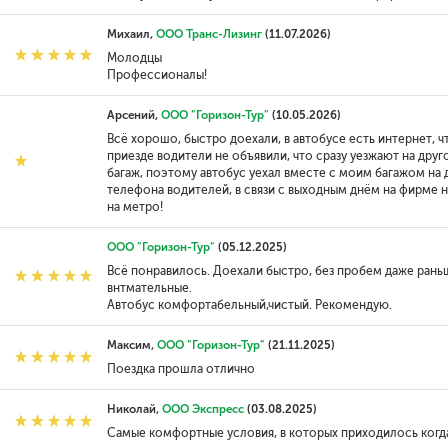
Михаил,
ООО Транс-Лизинг
(11.07.2026)
Молодцы
Профессионалы!
Арсений,
ООО "Горизон-Тур"
(10.05.2026)
Всё хорошо, быстро доехали, в автобусе есть интернет, чт
приезде водители не объявили, что сразу уезжают на друго
багаж, поэтому автобус уехал вместе с моим багажом на 
телефона водителей, в связи с выходным днём на фирме не
на метро!
ООО "Горизон-Тур"
(05.12.2025)
Всё понравилось. Доехали быстро, без пробем даже рань
внтмательные.
Автобус комфортабельный,чистый. Рекомендую.
Максим,
ООО "Горизон-Тур"
(21.11.2025)
Поездка прошла отлично
Николай,
ООО Экспресс
(03.08.2025)
Самые комфортные условия, в которых приходилось когда