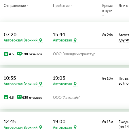
Отправление
Прибытие
Время
Дни о
в пути
07:20
15:44
8ч 24м
Август
други
Автовокзал Верхний
Автовокзал
4.3
198 отзывов
ООО Геленджиктранстур
10:55
19:05
8ч 10м
Пн, вт,
вс (по
Автовокзал Верхний
Автовокзал
4.3
639 отзывов
ООО "Автолайн"
12:45
19:00
6ч 15м
Ежед
(по 14
Автовокзал Верхний
Автовокзал