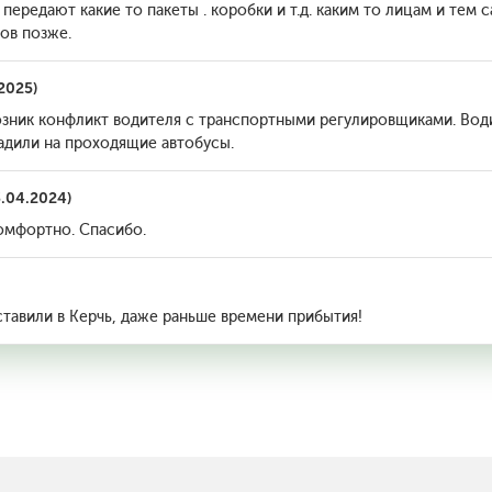
ередают какие то пакеты . коробки и т.д. каким то лицам и тем 
сов позже.
2025)
зник конфликт водителя с транспортными регулировщиками. Води
адили на проходящие автобусы.
.04.2024)
комфортно. Спасибо.
ставили в Керчь, даже раньше времени прибытия!