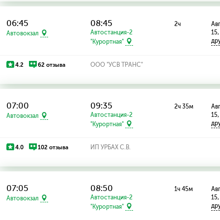
06:45
08:45
2ч
Авг
Автостанция-2
15,
Автовокзал
др
"Курортная"
4.2
62 отзыва
ООО "УСВ ТРАНС"
07:00
09:35
2ч 35м
Авг
Автостанция-2
15,
Автовокзал
др
"Курортная"
4.0
102 отзыва
ИП УРБАХ С.В.
07:05
08:50
1ч 45м
Авг
Автостанция-2
15,
Автовокзал
др
"Курортная"