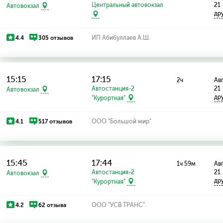
Центральный автовокзал
21
Автовокзал
др
4.4
305 отзывов
ИП Абибуллаев А.Ш.
15:15
17:15
2ч
Авг
Автостанция-2
21
Автовокзал
др
"Курортная"
4.1
517 отзывов
ООО "Большой мир"
15:45
17:44
1ч 59м
Авг
Автостанция-2
21
Автовокзал
др
"Курортная"
4.2
62 отзыва
ООО "УСВ ТРАНС"