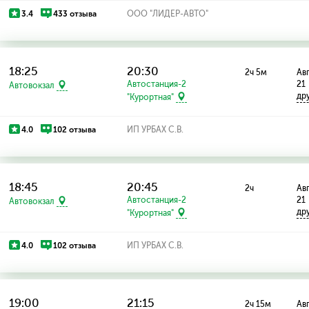
3.4
433 отзыва
ООО "ЛИДЕР-АВТО"
18:25
20:30
2ч 5м
Авг
Автостанция-2
21
Автовокзал
др
"Курортная"
4.0
102 отзыва
ИП УРБАХ С.В.
18:45
20:45
2ч
Авг
Автостанция-2
21
Автовокзал
др
"Курортная"
4.0
102 отзыва
ИП УРБАХ С.В.
19:00
21:15
2ч 15м
Авг