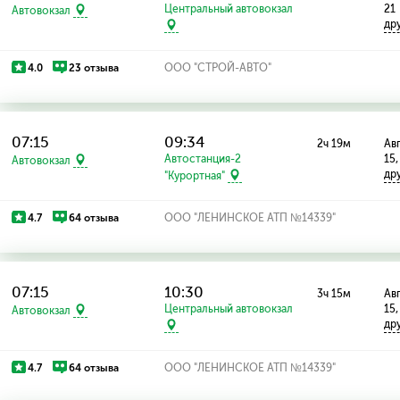
Центральный автовокзал
21
Автовокзал
др
4.0
23 отзыва
ООО "СТРОЙ-АВТО"
07:15
09:34
2ч 19м
Авг
Автостанция-2
15,
Автовокзал
др
"Курортная"
4.7
64 отзыва
ООО "ЛЕНИНСКОЕ АТП №14339"
07:15
10:30
3ч 15м
Авг
Центральный автовокзал
15,
Автовокзал
др
4.7
64 отзыва
ООО "ЛЕНИНСКОЕ АТП №14339"