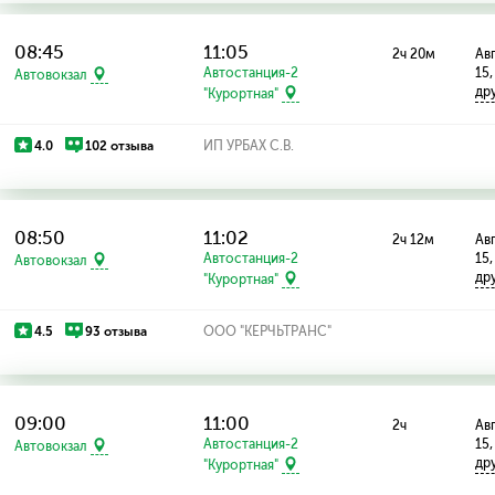
08:45
11:05
2ч 20м
Авг
Автостанция-2
15,
Автовокзал
др
"Курортная"
4.0
102 отзыва
ИП УРБАХ С.В.
08:50
11:02
2ч 12м
Авг
Автостанция-2
15,
Автовокзал
др
"Курортная"
4.5
93 отзыва
ООО "КЕРЧЬТРАНС"
09:00
11:00
2ч
Авг
Автостанция-2
15,
Автовокзал
др
"Курортная"