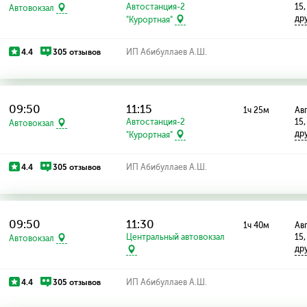
Автостанция-2
15,
Автовокзал
др
"Курортная"
4.4
305 отзывов
ИП Абибуллаев А.Ш.
09:50
11:15
1ч 25м
Авг
Автостанция-2
15,
Автовокзал
др
"Курортная"
4.4
305 отзывов
ИП Абибуллаев А.Ш.
09:50
11:30
1ч 40м
Авг
Центральный автовокзал
15,
Автовокзал
др
4.4
305 отзывов
ИП Абибуллаев А.Ш.