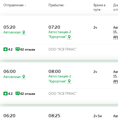
Отправление
Прибытие
Время в
Дн
пути
от
05:20
07:20
2ч
Авг
Автостанция-2
15,
Автовокзал
др
"Курортная"
4.2
62 отзыва
ООО "УСВ ТРАНС"
06:00
08:00
2ч
Авг
Автостанция-2
15,
Автовокзал
др
"Курортная"
4.2
62 отзыва
ООО "УСВ ТРАНС"
06:20
08:25
2ч 5м
Авг