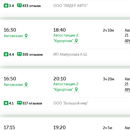
3.4
433 отзыва
ООО "ЛИДЕР-АВТО"
16:30
18:40
2ч 10м
Авг
Автостанция-2
21
Автовокзал
др
"Курортная"
4.4
305 отзывов
ИП Абибуллаев А.Ш.
16:50
20:10
3ч 20м
Авг
Автостанция-2
21
Автовокзал
др
"Курортная"
4.1
517 отзывов
ООО "Большой мир"
17:15
19:20
2ч 5м
Авг