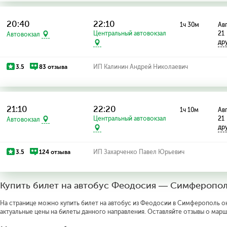
20:40
22:10
1ч 30м
Авг
Центральный автовокзал
21
Автовокзал
др
3.5
83 отзыва
ИП Калинин Андрей Николаевич
21:10
22:20
1ч 10м
Авг
Центральный автовокзал
21
Автовокзал
др
3.5
124 отзыва
ИП Захарченко Павел Юрьевич
Купить билет на автобус Феодосия — Симферопо
На странице можно купить билет на автобус из Феодосии в Симферополь онл
актуальные цены на билеты данного направления. Оставляйте отзывы о марш