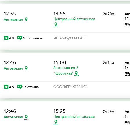
12:35
14:55
2ч 20м
Авг
Центральный автовокзал
15,
Автовокзал
др
4.4
305 отзывов
ИП Абибуллаев А.Ш.
12:46
15:00
2ч 14м
Авг
Автостанция-2
15,
Автовокзал
др
"Курортная"
4.5
93 отзыва
ООО "КЕРЧЬТРАНС"
12:46
15:25
2ч 39м
Авг
Центральный автовокзал
15,
Автовокзал
др