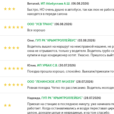
Виталий,
ИП Абибуллаев А.Ш.
(06.08.2026)
Быстро, НО очень душно в автобусе, так как люк не работ
находятся в переди салона
ООО "УСВ ТРАНС"
(06.08.2026)
Все хорошо
Олег,
ГУП РК "КРЫМТРОЛЛЕЙБУС"
(03.08.2026)
Водитель вышел на маршрут на неисправной машине, не р
окна не отрываются, только у водителя .Водитель грубо с
купили и еще кондиционер хотят. Ужасно. Пришлось выйти 
Юлия,
ИП УРБАХ С.В.
(30.07.2026)
Поездка прошла хорошо, спокойно. Выехали/приехали то
ООО "ЛЕНИНСКОЕ АТП №14339"
(28.07.2026)
Ровная поездка. Четко по рассписанию. Водитель молоде
Надежда,
ГУП РК "КРЫМТРОЛЛЕЙБУС"
(28.07.2026)
Приехал на станцию в последнюю минуту, уже начинала пе
работает. Когда останавливались и воздух переставал цир
целом, доехали целые и невредимые, и на том спасибо.