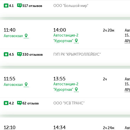
4.1
517 отзывов
ООО "Большой мир"
11:40
14:00
2ч 20м
Авг
Автостанция-2
15,
Автовокзал
др
"Курортная"
4.5
330 отзывов
ГУП РК "КРЫМТРОЛЛЕЙБУС"
11:55
13:55
2ч
Авг
Автостанция-2
15,
Автовокзал
др
"Курортная"
4.2
62 отзыва
ООО "УСВ ТРАНС"
12:10
14:34
2ч 24м
Авг