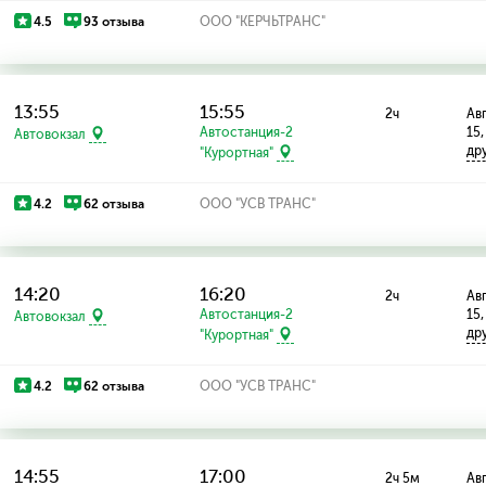
4.5
93 отзыва
ООО "КЕРЧЬТРАНС"
13:55
15:55
2ч
Авг
Автостанция-2
15,
Автовокзал
др
"Курортная"
4.2
62 отзыва
ООО "УСВ ТРАНС"
14:20
16:20
2ч
Авг
Автостанция-2
15,
Автовокзал
др
"Курортная"
4.2
62 отзыва
ООО "УСВ ТРАНС"
14:55
17:00
2ч 5м
Авг