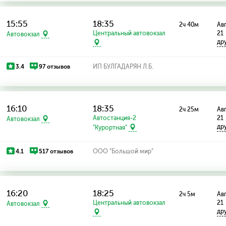
15:55
18:35
2ч 40м
Авг
Центральный автовокзал
21
Автовокзал
др
3.4
97 отзывов
ИП БУЛГАДАРЯН Л.Б.
16:10
18:35
2ч 25м
Авг
Автостанция-2
21
Автовокзал
др
"Курортная"
4.1
517 отзывов
ООО "Большой мир"
16:20
18:25
2ч 5м
Авг
Центральный автовокзал
21
Автовокзал
др