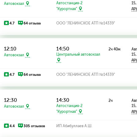
Автостанция-2
15,
Автовокзал
др
"Курортная"
4.7
64 отзыва
ООО "ЛЕНИНСКОЕ АТП №14339"
12:10
14:50
2ч 40м
Авг
Центральный автовокзал
15,
Автовокзал
др
4.7
64 отзыва
ООО "ЛЕНИНСКОЕ АТП №14339"
12:30
14:30
2ч
Авг
Автостанция-2
15,
Автовокзал
др
"Курортная"
4.4
305 отзывов
ИП Абибуллаев А.Ш.