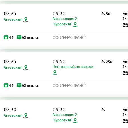
07:25
09:30
2ч 5м
Авг
Автостанция-2
15,
Автовокзал
др
"Курортная"
4.5
93 отзыва
ООО "КЕРЧЬТРАНС"
07:25
09:50
2ч 25м
Авг
Центральный автовокзал
15,
Автовокзал
др
4.5
93 отзыва
ООО "КЕРЧЬТРАНС"
07:30
09:30
2ч
Авг
Автостанция-2
15,
Автовокзал
др
"Курортная"