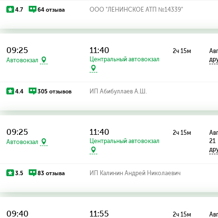
4.7
64 отзыва
ООО "ЛЕНИНСКОЕ АТП №14339"
09:25
11:40
2ч 15м
Авг
Центральный автовокзал
др
Автовокзал
4.4
305 отзывов
ИП Абибуллаев А.Ш.
09:25
11:40
2ч 15м
Авг
Центральный автовокзал
21
Автовокзал
др
3.5
83 отзыва
ИП Калинин Андрей Николаевич
09:40
11:55
2ч 15м
Авг