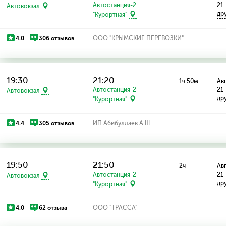
Автостанция-2
21
Автовокзал
др
"Курортная"
4.0
306 отзывов
ООО "КРЫМСКИЕ ПЕРЕВОЗКИ"
19:30
21:20
1ч 50м
Авг
Автостанция-2
21
Автовокзал
др
"Курортная"
4.4
305 отзывов
ИП Абибуллаев А.Ш.
19:50
21:50
2ч
Авг
Автостанция-2
21
Автовокзал
др
"Курортная"
4.0
62 отзыва
ООО "ТРАССА"