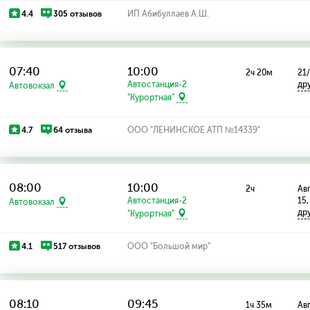
4.4
305 отзывов
ИП Абибуллаев А.Ш.
07:40
10:00
2ч 20м
21
Автостанция-2
др
Автовокзал
"Курортная"
4.7
64 отзыва
ООО "ЛЕНИНСКОЕ АТП №14339"
08:00
10:00
2ч
Авг
Автостанция-2
15,
Автовокзал
др
"Курортная"
4.1
517 отзывов
ООО "Большой мир"
08:10
09:45
1ч 35м
Авг