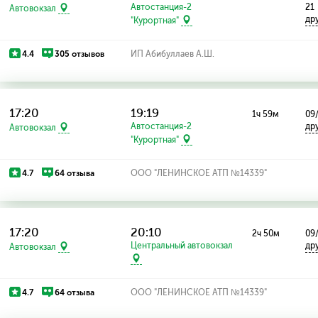
Автостанция-2
21
Автовокзал
др
"Курортная"
4.4
305 отзывов
ИП Абибуллаев А.Ш.
17:20
19:19
1ч 59м
09
Автостанция-2
др
Автовокзал
"Курортная"
4.7
64 отзыва
ООО "ЛЕНИНСКОЕ АТП №14339"
17:20
20:10
2ч 50м
09
Центральный автовокзал
др
Автовокзал
4.7
64 отзыва
ООО "ЛЕНИНСКОЕ АТП №14339"