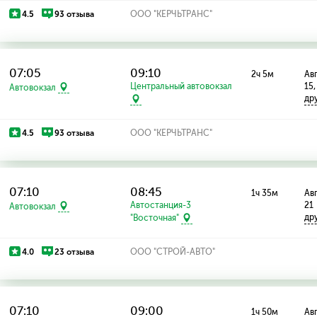
4.5
93 отзыва
ООО "КЕРЧЬТРАНС"
07:05
09:10
2ч 5м
Авг
Центральный автовокзал
15,
Автовокзал
др
4.5
93 отзыва
ООО "КЕРЧЬТРАНС"
07:10
08:45
1ч 35м
Авг
Автостанция-3
21
Автовокзал
др
"Восточная"
4.0
23 отзыва
ООО "СТРОЙ-АВТО"
07:10
09:00
1ч 50м
Авг