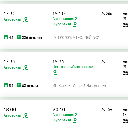
17:30
19:50
2ч 20м
Авг
Автостанция-2
21
Автовокзал
др
"Курортная"
4.5
330 отзывов
ГУП РК "КРЫМТРОЛЛЕЙБУС"
17:35
19:35
2ч
Авг
Центральный автовокзал
21
Автовокзал
др
3.5
83 отзыва
ИП Калинин Андрей Николаевич
18:00
20:10
2ч 10м
Авг
Автостанция-2
15,
Автовокзал
др
"Курортная"