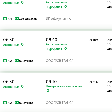
Автостанция-2
15,
Автовокзал
др
"Курортная"
4.4
305 отзывов
ИП Абибуллаев А.Ш.
06:30
08:40
2ч 10м
Авг
Автостанция-2
15,
Автовокзал
др
"Курортная"
4.2
62 отзыва
ООО "УСВ ТРАНС"
06:30
09:10
2ч 40м
Авг
Центральный автовокзал
15,
Автовокзал
др
4.2
62 отзыва
ООО "УСВ ТРАНС"