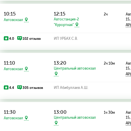
10:15
12:15
2ч
Авг
Автостанция-2
15,
Автовокзал
др
"Курортная"
4.0
102 отзыва
ИП УРБАХ С.В.
11:10
13:20
2ч 10м
Авг
Центральный автовокзал
15,
Автовокзал
др
4.4
305 отзывов
ИП Абибуллаев А.Ш.
11:30
13:00
1ч 30м
Авг
Центральный автовокзал
15,
Автовокзал
др