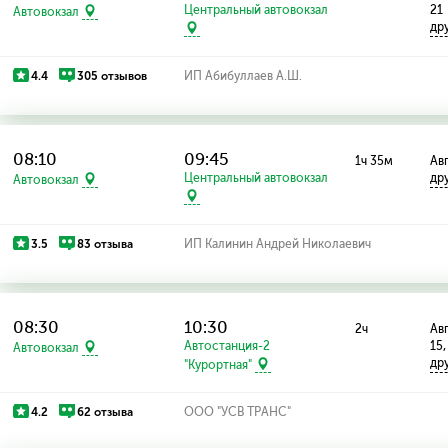
Центральный автовокзал
21
Автовокзал
др
4.4
305 отзывов
ИП Абибуллаев А.Ш.
08:10
09:45
1ч 35м
Авг
Центральный автовокзал
др
Автовокзал
3.5
83 отзыва
ИП Калинин Андрей Николаевич
08:30
10:30
2ч
Авг
Автостанция-2
15,
Автовокзал
др
"Курортная"
4.2
62 отзыва
ООО "УСВ ТРАНС"