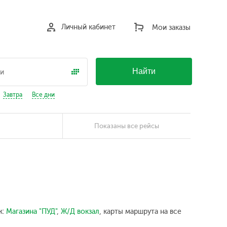
Личный кабинет
Мои заказы
Найти
Завтра
Все дни
Показаны все рейсы
к:
Магазина "ПУД"
,
Ж/Д вокзал
, карты маршрута на все