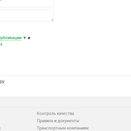
публикации
и
ых
.ру
Контроль качества
Правила и документы
я
Транспортным компаниям