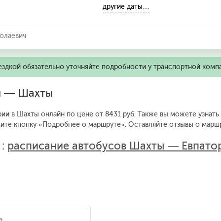
другие даты…
олаевич
ездкой обязательно уточняйте подробности у транспортной комп
ия — Шахты
рии в Шахты онлайн по цене от 8431 руб. Также вы можете узнать
мите кнопку «Подробнее о маршруте».
Оставляйте отзывы о маршр
 :
расписание автобусов Шахты — Евпато