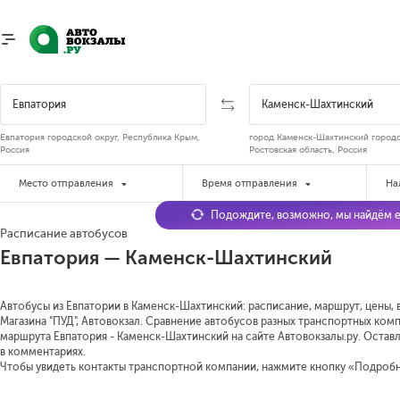
Евпатория городской округ, Республика Крым,
город Каменск-Шахтинский городс
Россия
Ростовская область, Россия
Место отправления
Время отправления
На
Подождите, возможно, мы найдём е
Расписание автобусов
Евпатория — Каменск-Шахтинский
Автобусы из Евпатории в Каменск-Шахтинский: расписание, маршрут, цены, в
Магазина "ПУД", Автовокзал. Сравнение автобусов разных транспортных комп
маршрута Евпатория - Каменск-Шахтинский на сайте Автовокзалы.ру. Остав
в комментариях.
Чтобы увидеть контакты транспортной компании, нажмите кнопку «Подроб