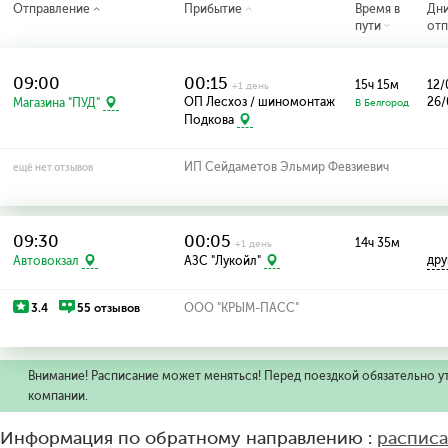
Отправление
Прибытие
Время в
Дн
пути
отп
09:00
00:15
15ч 15м
12/
+1 день
ОП Лесхоз / шиномонтаж
26/
Магазина "ПУД"
В Белгород
Подкова
ИП Сейдаметов Эльмир Февзиевич
ещё нет отзывов
09:30
00:05
14ч 35м
+1 день
дру
Автовокзал
АЗС "Лукойл"
3.4
55 отзывов
ООО "КРЫМ-ПАСС"
Внимание! Расписание может меняться! Перед поездкой обязательно у
компании.
Информация по обратному направлению :
расписа