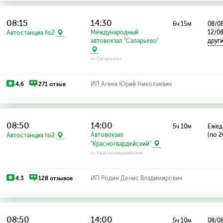
08:15
14:30
6ч 15м
08/08
Международный
12/08
Автостанция №2
автовокзал "Саларьево"
друг
м. Саларьево
4.6
271 отзыв
ИП Агеев Юрий Николаевич
08:50
14:00
5ч 10м
Ежед
Автовокзал
(по 2
Автостанция №2
"Красногвардейский"
м. Красногвардейская
4.3
128 отзывов
ИП Родин Денис Владимирович
08:50
14:00
5ч 10м
08/08