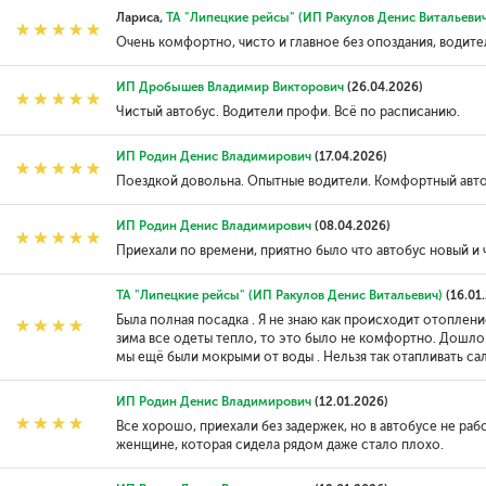
Лариса,
ТА "Липецкие рейсы" (ИП Ракулов Денис Витальевич
Очень комфортно, чисто и главное без опоздания, водите
ИП Дробышев Владимир Викторович
(26.04.2026)
Чистый автобус. Водители профи. Всё по расписанию.
ИП Родин Денис Владимирович
(17.04.2026)
Поездкой довольна. Опытные водители. Комфортный авт
ИП Родин Денис Владимирович
(08.04.2026)
Приехали по времени, приятно было что автобус новый и 
ТА "Липецкие рейсы" (ИП Ракулов Денис Витальевич)
(16.01
Была полная посадка . Я не знаю как происходит отопление 
зима все одеты тепло, то это было не комфортно. Дошло 
мы ещё были мокрыми от воды . Нельзя так отапливать са
ИП Родин Денис Владимирович
(12.01.2026)
Все хорошо, приехали без задержек, но в автобусе не ра
женщине, которая сидела рядом даже стало плохо.