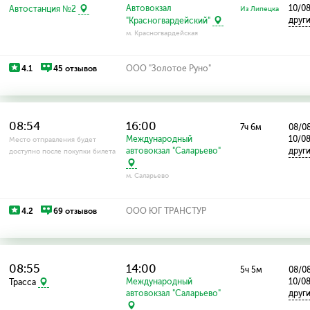
Автовокзал
10/0
Автостанция №2
Из Липецка
друг
"Красногвардейский"
м. Красногвардейская
4.1
45 отзывов
ООО "Золотое Руно"
08:54
16:00
7ч 6м
08/08
Международный
10/0
Место отправления будет
автовокзал "Саларьево"
друг
доступно после покупки билета
м. Саларьево
4.2
69 отзывов
ООО ЮГ ТРАНСТУР
08:55
14:00
5ч 5м
08/08
Международный
10/0
Трасса
автовокзал "Саларьево"
друг