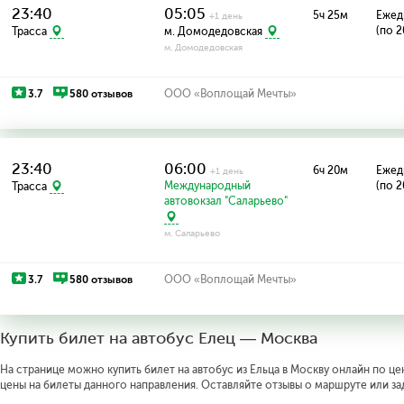
23:40
05:05
5ч 25м
Ежед
+1 день
(по 2
Трасса
м. Домодедовская
м. Домодедовская
3.7
580 отзывов
ООО «Воплощай Мечты»
23:40
06:00
6ч 20м
Ежед
+1 день
Международный
(по 2
Трасса
автовокзал "Саларьево"
м. Саларьево
3.7
580 отзывов
ООО «Воплощай Мечты»
Купить билет на автобус Елец — Москва
На странице можно купить билет на автобус из Ельца в Москву онлайн по цен
цены на билеты данного направления. Оставляйте отзывы о маршруте или за