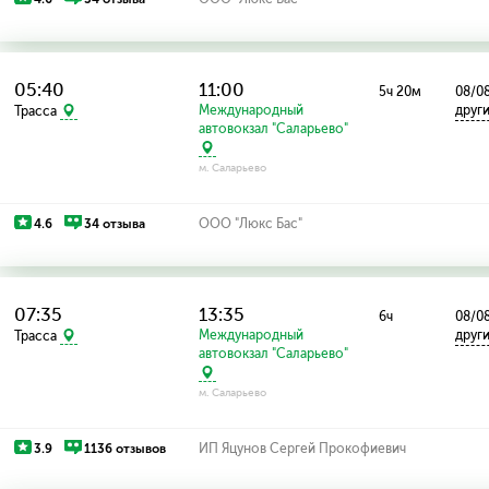
05:40
11:00
5ч 20м
08/08
Международный
друг
Трасса
автовокзал "Саларьево"
м. Саларьево
4.6
34 отзыва
ООО "Люкс Бас"
07:35
13:35
6ч
08/08
Международный
друг
Трасса
автовокзал "Саларьево"
м. Саларьево
3.9
1136 отзывов
ИП Яцунов Сергей Прокофиевич