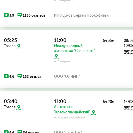
м. Саларьево
3.9
1136 отзывов
ИП Яцунов Сергей Прокофиевич
05:25
11:00
5ч 35м
08/08
Международный
10/0
Трасса
автовокзал "Саларьево"
друг
м. Саларьево
4.6
162 отзыва
ООО "ОЛИМП"
05:40
11:00
5ч 20м
13/0
Автовокзал
друг
Трасса
"Красногвардейский"
м. Красногвардейская
4.6
34 отзыва
ООО "Люкс Бас"