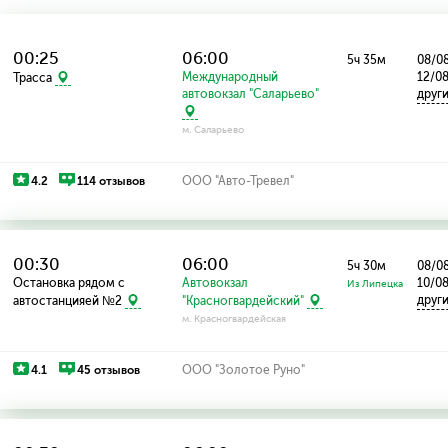
00:25
06:00
5ч 35м
08/08
Международный
12/08
Трасса
автовокзал "Саларьево"
друг
м. Саларьево
4.2
114 отзывов
ООО "Авто-Тревел"
00:30
06:00
5ч 30м
08/08
Остановка рядом с
Автовокзал
10/08
Из Липецка
друг
автостанцияей №2
"Красногвардейский"
м. Красногвардейская
4.1
45 отзывов
ООО "Золотое Руно"