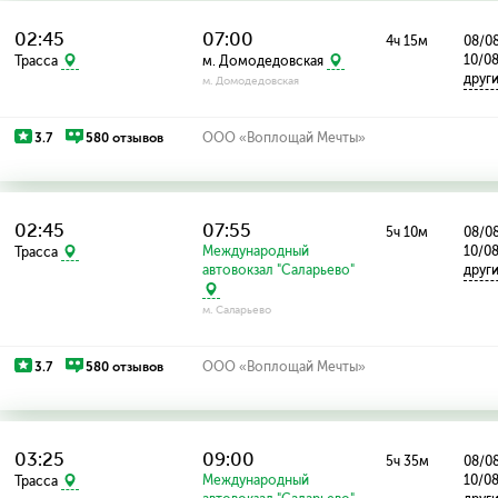
02:45
07:00
4ч 15м
08/08
10/0
Трасса
м. Домодедовская
друг
м. Домодедовская
3.7
580 отзывов
ООО «Воплощай Мечты»
02:45
07:55
5ч 10м
08/08
Международный
10/0
Трасса
автовокзал "Саларьево"
друг
м. Саларьево
3.7
580 отзывов
ООО «Воплощай Мечты»
03:25
09:00
5ч 35м
08/08
Международный
10/0
Трасса