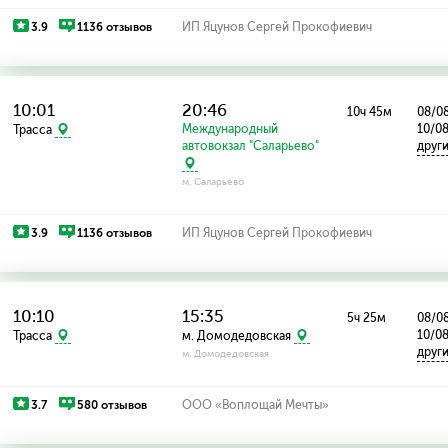
3.9
1136 отзывов
ИП Яцунов Сергей Прокофиевич
10:01
20:46
10ч 45м
08/08
Международный
10/0
Трасса
автовокзал "Саларьево"
друг
м. Саларьево
3.9
1136 отзывов
ИП Яцунов Сергей Прокофиевич
10:10
15:35
5ч 25м
08/08
10/0
Трасса
м. Домодедовская
друг
м. Домодедовская
3.7
580 отзывов
ООО «Воплощай Мечты»