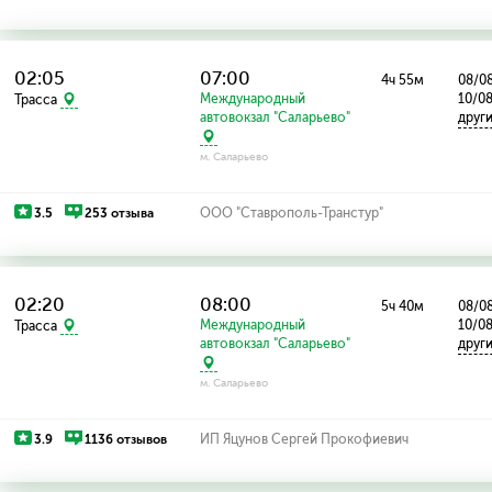
02:05
07:00
4ч 55м
08/08
Международный
10/0
Трасса
автовокзал "Саларьево"
друг
м. Саларьево
3.5
253 отзыва
ООО "Ставрополь-Транстур"
02:20
08:00
5ч 40м
08/08
Международный
10/0
Трасса
автовокзал "Саларьево"
друг
м. Саларьево
3.9
1136 отзывов
ИП Яцунов Сергей Прокофиевич