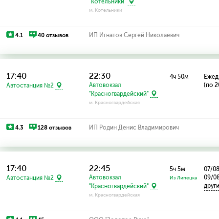
"Котельники"
м. Котельники
4.1
40 отзывов
ИП Игнатов Сергей Николаевич
17:40
22:30
4ч 50м
Ежед
Автовокзал
(по 2
Автостанция №2
"Красногвардейский"
м. Красногвардейская
4.3
128 отзывов
ИП Родин Денис Владимирович
17:40
22:45
5ч 5м
07/08
Автовокзал
09/08
Автостанция №2
Из Липецка
друг
"Красногвардейский"
м. Красногвардейская