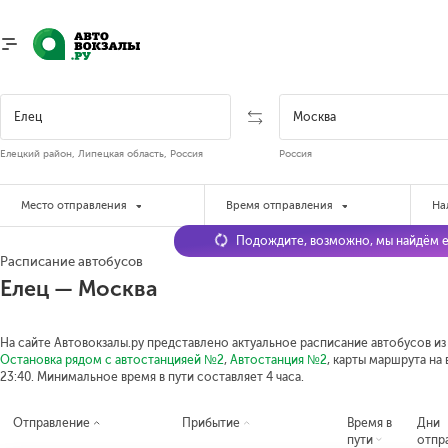
Елецкий район, Липецкая область, Россия
Россия
Место отправления
Время отправления
На
Подождите, возможно, мы найдём е
Расписание автобусов
Елец — Москва
На сайте Автовокзалы.ру представлено актуальное расписание автобусов из 
Остановка рядом с автостанцияей №2
,
Автостанция №2
, карты маршрута на
23:40.
Минимальное время в пути составляет 4 часа.
Отправление
Прибытие
Время в
Дни
пути
отпр