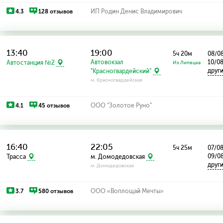
4.3
128 отзывов
ИП Родин Денис Владимирович
13:40
19:00
5ч 20м
08/08
Автовокзал
10/0
Автостанция №2
Из Липецка
друг
"Красногвардейский"
м. Красногвардейская
4.1
45 отзывов
ООО "Золотое Руно"
16:40
22:05
5ч 25м
07/08
09/08
Трасса
м. Домодедовская
друг
м. Домодедовская
3.7
580 отзывов
ООО «Воплощай Мечты»