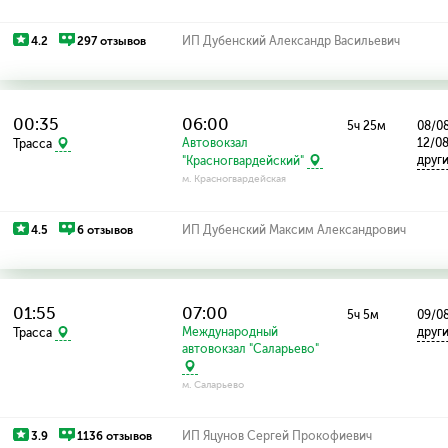
4.2
297 отзывов
ИП Дубенский Александр Васильевич
00:35
06:00
5ч 25м
08/08
Автовокзал
12/0
Трасса
друг
"Красногвардейский"
м. Красногвардейская
4.5
6 отзывов
ИП Дубенский Максим Александрович
01:55
07:00
5ч 5м
09/08
Международный
друг
Трасса
автовокзал "Саларьево"
м. Саларьево
3.9
1136 отзывов
ИП Яцунов Сергей Прокофиевич