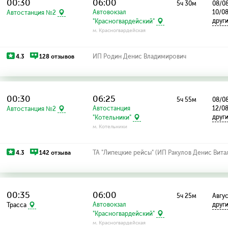
00:30
06:00
5ч 30м
08/08
Автовокзал
10/0
Автостанция №2
друг
"Красногвардейский"
м. Красногвардейская
4.3
128 отзывов
ИП Родин Денис Владимирович
00:30
06:25
5ч 55м
08/08
Автостанция
12/08
Автостанция №2
друг
"Котельники"
м. Котельники
4.3
142 отзыва
ТА "Липецкие рейсы" (ИП Ракулов Денис Вита
00:35
06:00
5ч 25м
Авгус
Автовокзал
друг
Трасса
"Красногвардейский"
м. Красногвардейская