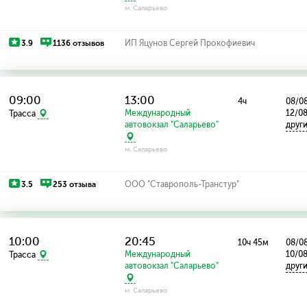
м. Саларьево
3.9
1136 отзывов
ИП Яцунов Сергей Прокофиевич
09:00
13:00
4ч
08/08
Международный
12/08
Трасса
автовокзал "Саларьево"
друг
м. Саларьево
3.5
253 отзыва
ООО "Ставрополь-Транстур"
10:00
20:45
10ч 45м
08/08
Международный
10/0
Трасса
автовокзал "Саларьево"
друг
м. Саларьево