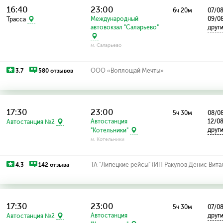
16:40
23:00
6ч 20м
07/08
Международный
09/08
Трасса
автовокзал "Саларьево"
друг
м. Саларьево
3.7
580 отзывов
ООО «Воплощай Мечты»
17:30
23:00
5ч 30м
08/08
Автостанция
12/08
Автостанция №2
друг
"Котельники"
м. Котельники
4.3
142 отзыва
ТА "Липецкие рейсы" (ИП Ракулов Денис Вита
17:30
23:00
5ч 30м
07/0
Автостанция
друг
Автостанция №2