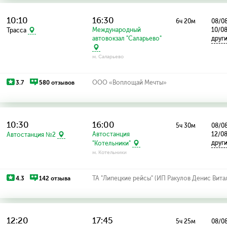
10:10
16:30
6ч 20м
08/08
Международный
10/0
Трасса
автовокзал "Саларьево"
друг
м. Саларьево
3.7
580 отзывов
ООО «Воплощай Мечты»
10:30
16:00
5ч 30м
08/08
Автостанция
12/08
Автостанция №2
друг
"Котельники"
м. Котельники
4.3
142 отзыва
ТА "Липецкие рейсы" (ИП Ракулов Денис Вита
12:20
17:45
5ч 25м
08/08