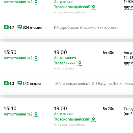
Автовокзал
12/08
Автостанция №2
друг
"Красногвардейский"
м. Красногвардейская
4.7
324 отзыва
ИП Дробышев Владимир Викторович
13:30
19:00
5ч 30м
Авгус
Автостанция
12, 1
Автостанция №2
друг
"Котельники"
м. Котельники
4.3
142 отзыва
ТА "Липецкие рейсы" (ИП Ракулов Денис Вита
13:40
19:00
5ч 20м
Ежед
Автовокзал
(по 2
Автостанция №2
"Красногвардейский"
м. Красногвардейская