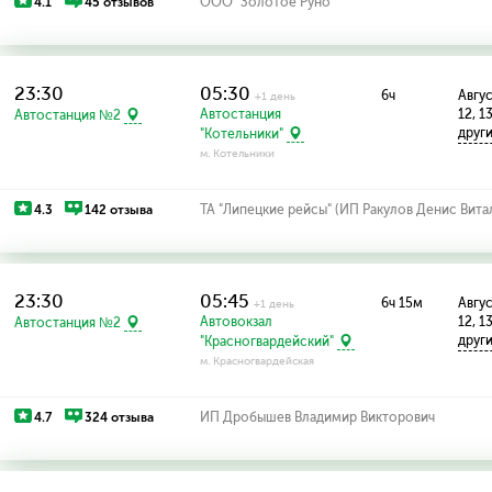
4.1
45 отзывов
ООО "Золотое Руно"
23:30
05:30
6ч
Авгус
+1 день
Автостанция
12, 1
Автостанция №2
друг
"Котельники"
м. Котельники
4.3
142 отзыва
ТА "Липецкие рейсы" (ИП Ракулов Денис Вита
23:30
05:45
6ч 15м
Авгус
+1 день
Автовокзал
12, 1
Автостанция №2
друг
"Красногвардейский"
м. Красногвардейская
4.7
324 отзыва
ИП Дробышев Владимир Викторович