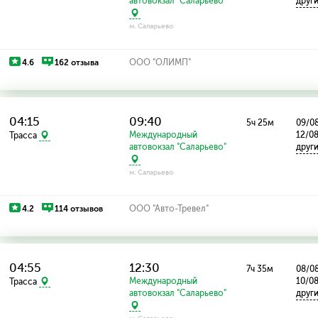
автовокзал "Саларьево"
друг
м. Саларьево
4.6
162 отзыва
ООО "ОЛИМП"
04:15
09:40
5ч 25м
09/08
Международный
12/08
Трасса
автовокзал "Саларьево"
друг
м. Саларьево
4.2
114 отзывов
ООО "Авто-Тревел"
04:55
12:30
7ч 35м
08/08
Международный
10/0
Трасса
автовокзал "Саларьево"
друг