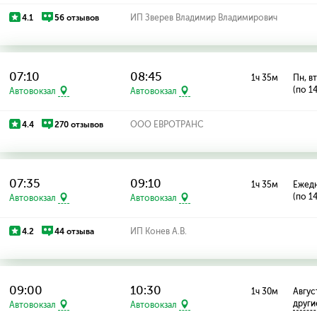
4.1
56 отзывов
ИП Зверев Владимир Владимирович
07:10
08:45
1ч 35м
Пн, вт
(по 1
Автовокзал
Автовокзал
4.4
270 отзывов
ООО ЕВРОТРАНС
07:35
09:10
1ч 35м
Ежед
(по 1
Автовокзал
Автовокзал
4.2
44 отзыва
ИП Конев А.В.
09:00
10:30
1ч 30м
Август
други
Автовокзал
Автовокзал