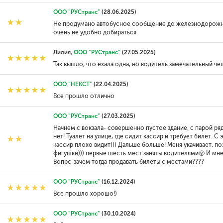
ООО "РУСтранс"
(28.06.2025)
Не продумано автобусное сообщение до железнодорожно
очень не удобно добираться
Лилия,
ООО "РУСтранс"
(27.05.2025)
Так вышло, что ехала одна, но водитель замечательный ч
ООО "НЕКСТ"
(22.04.2025)
Все прошло отлично
ООО "РУСтранс"
(27.03.2025)
Начнем с вокзала- совершенно пустое здание, с парой ря
нет! Туалет на улице, где сидит кассир и требует билет. 
кассир плохо видит))) Дальше больше! Меня укачивает, п
фигушки))) первые шесть мест заняты водителями🤬 И мн
Вопрс-зачем тогда продавать билеты с местами????
ООО "РУСтранс"
(16.12.2024)
Все прошло хорошо!)
ООО "РУСтранс"
(30.10.2024)