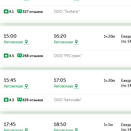
4.1
327 отзывов
ООО "ТехАвто"
15:00
16:20
1ч 20м
Ежед
(по 1
Автовокзал
Автовокзал
4.5
268 отзывов
ООО "РУСтранс"
15:45
17:05
1ч 20м
Ежед
(по 1
Автовокзал
Автовокзал
4.3
639 отзывов
ООО "Автолайн"
17:45
18:50
1ч 5м
Ежед
(по 1
Автовокзал
Автовокзал