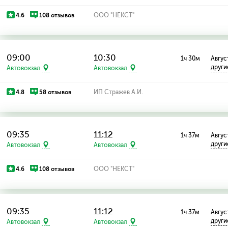
4.6
108 отзывов
ООО "НЕКСТ"
09:00
10:30
1ч 30м
Август
други
Автовокзал
Автовокзал
4.8
58 отзывов
ИП Стражев А.И.
09:35
11:12
1ч 37м
Август
други
Автовокзал
Автовокзал
4.6
108 отзывов
ООО "НЕКСТ"
09:35
11:12
1ч 37м
Август
други
Автовокзал
Автовокзал