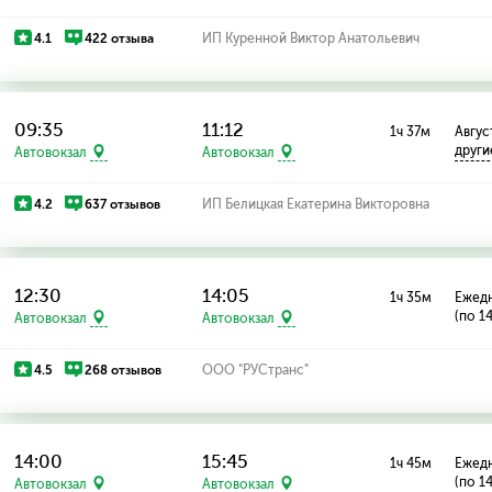
4.1
422 отзыва
ИП Куренной Виктор Анатольевич
09:35
11:12
1ч 37м
Август
други
Автовокзал
Автовокзал
4.2
637 отзывов
ИП Белицкая Екатерина Викторовна
12:30
14:05
1ч 35м
Ежед
(по 1
Автовокзал
Автовокзал
4.5
268 отзывов
ООО "РУСтранс"
14:00
15:45
1ч 45м
Ежед
(по 1
Автовокзал
Автовокзал