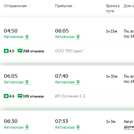
Отправление
Прибытие
Время в
Дни о
пути
04:50
06:05
1ч 15м
Пн, вт
(по 1
Автовокзал
Автовокзал
4.5
268 отзывов
ООО "РУСтранс"
06:05
07:40
1ч 35м
Пн, вт
(по 1
Автовокзал
Автовокзал
4.6
109 отзывов
ИП Осоченко С.Е.
06:30
07:33
1ч 3м
Август
други
Автовокзал
Автовокзал