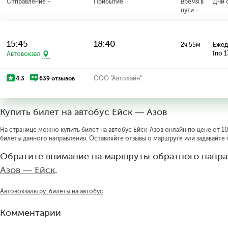
Отправление
Прибытие
Время в
Дни 
пути
15:45
18:40
2ч 55м
Ежед
(по 1
Автовокзал
4.3
639 отзывов
ООО "Автолайн"
Купить билет на автобус Ейск — Азов
На странице можно купить билет на автобус Ейск-Азов онлайн по цене от 10
билеты данного направления. Оставляйте отзывы о маршруте или задавайте
Обратите внимание на маршруты обратного напра
Азов — Ейск
.
Автовокзалы.ру: билеты на автобус
Комментарии