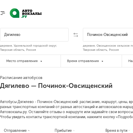
деревня, Удомельский городской округ,
деревня, Овсищенское сельское п
Тверская область, Россия
Тверская область, Россия
Место отправления
Время отправления
На
Расписание автобусов
Дягилево — Починок-Овсищенский
Автобусы Дягилево - Починок-Овсищенский: расписание, маршрут, цены, вре
разных транспортных компаний от разных автостанций и автовокзалов марш
Автовокзалы.ру. Оставляйте отзывы о маршруте или задавайте свои вопросы
Чтобы увидеть контакты транспортной компании, нажмите кнопку «Подроб
Отправление
Прибытие
Время в пути