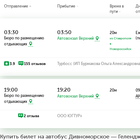
Отправление
Прибытие
Время в
Д
пути
от
03:30
03:50
20м
Е
Бюро по размещению
(п
Автовокзал Верхний
из Ставрополя
отдыхающих
в
Новороссийск
3.9
155 отзывов
Турбосс (ИП Бурмакова Ольга Александровна
19:00
19:20
20м
09
Бюро по размещению
др
Автовокзал Верхний
отдыхающих
2 отзыва
ООО ЮГТУР+
Купить билет на автобус Дивноморское — Геленд