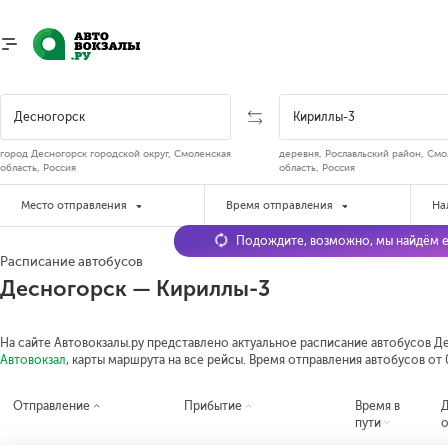
город Десногорск городской округ, Смоленская
деревня, Рославльский район, Смо
область, Россия
область, Россия
Место отправления
Время отправления
На
Подождите, возможно, мы найдём е
Расписание автобусов
Десногорск — Кириллы-3
На сайте Автовокзалы.ру представлено актуальное расписание автобусов Де
Автовокзал
, карты маршрута на все рейсы. Время отправления автобусов от 0
Отправление
Прибытие
Время в
пути
о