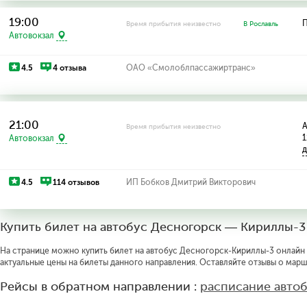
19:00
П
Время прибытия неизвестно
В Рославль
Автовокзал
4.5
4 отзыва
ОАО «Смолоблпассажиртранс»
21:00
А
Время прибытия неизвестно
1
Автовокзал
д
4.5
114 отзывов
ИП Бобков Дмитрий Викторович
Купить билет на автобус Десногорск — Кириллы-3
На странице можно купить билет на автобус Десногорск-Кириллы-3 онлайн п
актуальные цены на билеты данного направления. Оставляйте отзывы о марш
Рейсы в обратном направлении :
расписание авто