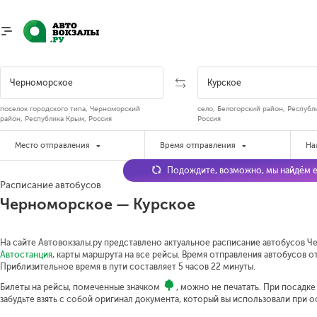
поселок городского типа, Черноморский
село, Белогорский район, Республ
район, Республика Крым, Россия
Россия
Место отправления
Время отправления
На
Подождите, возможно, мы найдём е
Расписание автобусов
Черноморское — Курское
На сайте Автовокзалы.ру представлено актуальное расписание автобусов Ч
Автостанция
, карты маршрута на все рейсы. Время отправления автобусов от
Приблизительное время в пути составляет 5 часов 22 минуты.
Билеты на рейсы, помеченные значком
, можно не печатать. При посадк
забудьте взять с собой оригинал документа, который вы использовали при 