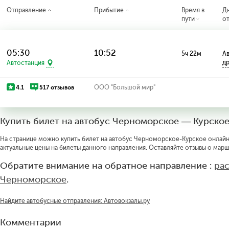
Отправление
Прибытие
Время в
Д
пути
о
05:30
10:52
5ч 22м
Ав
д
Автостанция
4.1
517 отзывов
ООО "Большой мир"
Купить билет на автобус Черноморское — Курско
На странице можно купить билет на автобус Черноморское-Курское онлайн п
актуальные цены на билеты данного направления. Оставляйте отзывы о марш
Обратите внимание на обратное направление :
ра
Черноморское
.
Найдите автобусные отправления: Автовокзалы.ру
Комментарии