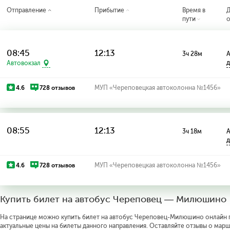
Отправление
Прибытие
Время в
пути
о
08:45
12:13
3ч 28м
А
д
Автовокзал
4.6
728 отзывов
МУП «Череповецкая автоколонна №1456»
08:55
12:13
3ч 18м
А
д
4.6
728 отзывов
МУП «Череповецкая автоколонна №1456»
Купить билет на автобус Череповец — Милюшино
На странице можно купить билет на автобус Череповец-Милюшино онлайн по
актуальные цены на билеты данного направления. Оставляйте отзывы о марш