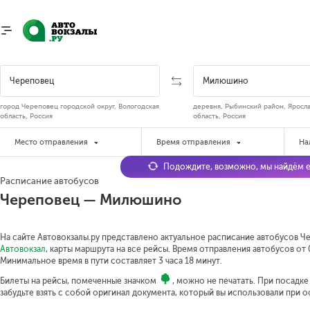
город Череповец городской округ, Вологодская
деревня, Рыбинский район, Яросла
область, Россия
область, Россия
Место отправления
Время отправления
На
Подождите, возможно, мы найдём е
Расписание автобусов
Череповец — Милюшино
На сайте Автовокзалы.ру представлено актуальное расписание автобусов Ч
Автовокзал
, карты маршрута на все рейсы. Время отправления автобусов от 0
Минимальное время в пути составляет 3 часа 18 минут.
Билеты на рейсы, помеченные значком
, можно не печатать. При посадк
забудьте взять с собой оригинал документа, который вы использовали при 