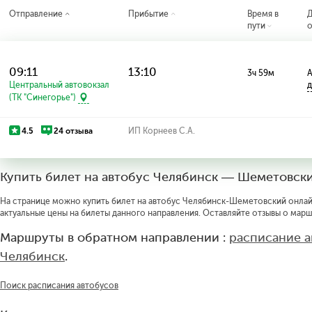
Отправление
Прибытие
Время в
пути
о
09:11
13:10
3ч 59м
А
Центральный автовокзал
д
(ТК "Синегорье")
4.5
24 отзыва
ИП Корнеев С.А.
Купить билет на автобус Челябинск — Шеметовск
На странице можно купить билет на автобус Челябинск-Шеметовский онлайн 
актуальные цены на билеты данного направления. Оставляйте отзывы о марш
Маршруты в обратном направлении :
расписание 
Челябинск
.
Поиск расписания автобусов