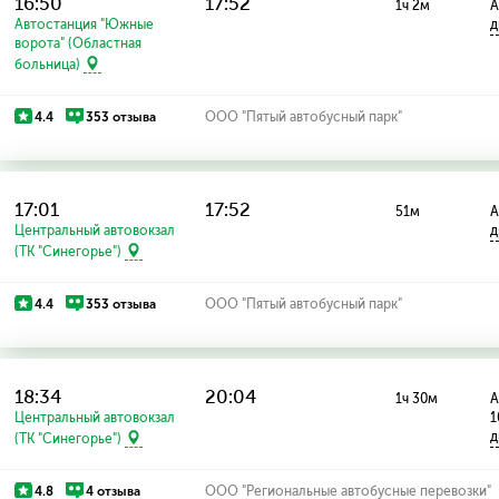
16:50
17:52
1ч 2м
А
Автостанция "Южные
д
ворота" (Областная
больница)
4.4
353 отзыва
ООО "Пятый автобусный парк"
17:01
17:52
51м
А
Центральный автовокзал
д
(ТК "Синегорье")
4.4
353 отзыва
ООО "Пятый автобусный парк"
18:34
20:04
1ч 30м
А
Центральный автовокзал
1
д
(ТК "Синегорье")
4.8
4 отзыва
ООО "Региональные автобусные перевозки"