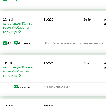
15:20
16:23
1ч 3м
А
Автостанция "Южные
д
ворота" (Областная
больница)
4.8
4 отзыва
ООО "Региональные автобусные перевозки"
16:00
16:55
55м
А
Автостанция "Южные
д
ворота" (Областная
больница)
2 отзыва
ИП Клементьев М.А.