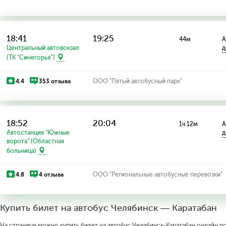
18:41
19:25
44м
А
Центральный автовокзал
д
(ТК "Синегорье")
4.4
353 отзыва
ООО "Пятый автобусный парк"
18:52
20:04
1ч 12м
А
Автостанция "Южные
д
ворота" (Областная
больница)
4.8
4 отзыва
ООО "Региональные автобусные перевозки"
Купить билет на автобус Челябинск — Каратабан
На странице можно купить билет на автобус Челябинск-Каратабан онлайн по 