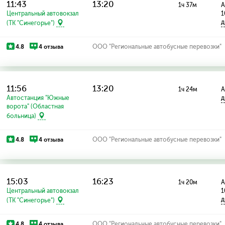
11:43
13:20
1ч 37м
А
Центральный автовокзал
1
д
(ТК "Синегорье")
4.8
4 отзыва
ООО "Региональные автобусные перевозки"
11:56
13:20
1ч 24м
А
Автостанция "Южные
д
ворота" (Областная
больница)
4.8
4 отзыва
ООО "Региональные автобусные перевозки"
15:03
16:23
1ч 20м
А
Центральный автовокзал
1
д
(ТК "Синегорье")
4.8
4 отзыва
ООО "Региональные автобусные перевозки"