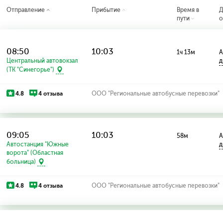
Отправление
Прибытие
Время в
Д
пути
о
08:50
10:03
1ч 13м
А
Центральный автовокзал
д
(ТК "Синегорье")
4.8
4 отзыва
ООО "Региональные автобусные перевозки"
09:05
10:03
58м
А
Автостанция "Южные
д
ворота" (Областная
больница)
4.8
4 отзыва
ООО "Региональные автобусные перевозки"