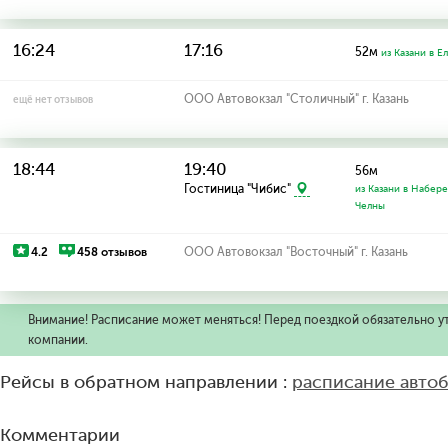
16:24
17:16
52м
из Казани в Е
ООО Автовокзал "Столичный" г. Казань
ещё нет отзывов
18:44
19:40
56м
Гостиница "Чибис"
из Казани в Набер
Челны
4.2
458 отзывов
ООО Автовокзал "Восточный" г. Казань
Внимание! Расписание может меняться! Перед поездкой обязательно у
компании.
Рейсы в обратном направлении :
расписание авто
Комментарии