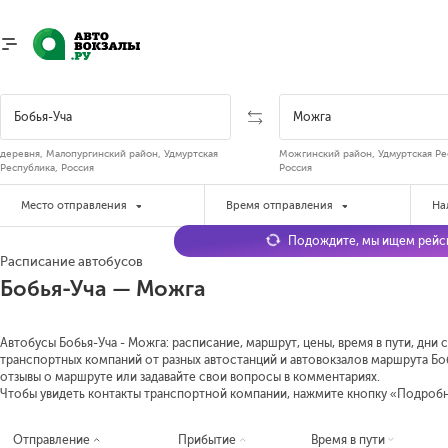
деревня, Малопургинский район, Удмуртская
Можгинский район, Удмуртская Ре
Республика, Россия
Россия
Место отправления
Время отправления
На
Подождите, мы ищем рейсы
Расписание автобусов
Бобья-Уча — Можга
Автобусы Бобья-Уча - Можга: расписание, маршрут, цены, время в пути, дни
транспортных компаний от разных автостанций и автовокзалов маршрута Боб
отзывы о маршруте или задавайте свои вопросы в комментариях.
Чтобы увидеть контакты транспортной компании, нажмите кнопку «Подроб
Отправление
Прибытие
Время в пути