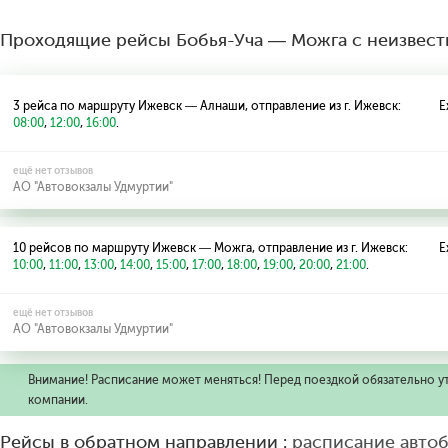
Проходящие рейсы Бобья-Уча — Можга с неизвес
3 рейса по маршруту Ижевск — Алнаши, отправление из г. Ижевск:
Е
08:00
,
12:00
,
16:00
.
ещё нет отзывов
АО "Автовокзалы Удмуртии"
10 рейсов по маршруту Ижевск — Можга, отправление из г. Ижевск:
Е
10:00
,
11:00
,
13:00
,
14:00
,
15:00
,
17:00
,
18:00
,
19:00
,
20:00
,
21:00
.
ещё нет отзывов
АО "Автовокзалы Удмуртии"
Внимание! Расписание может меняться! Перед поездкой обязательно у
компании.
Рейсы в обратном направлении :
расписание авто