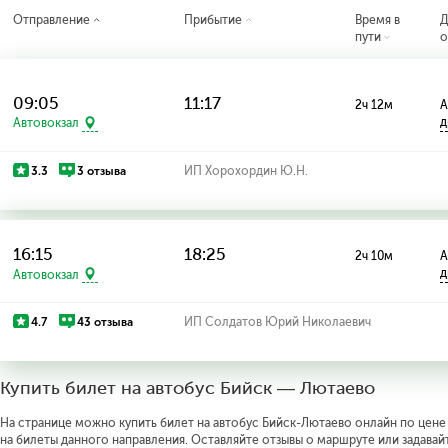
Отправление
Прибытие
Время в
Д
пути
о
09:05
11:17
2ч 12м
А
д
Автовокзал
3.3
3 отзыва
ИП Хорохордин Ю.Н.
16:15
18:25
2ч 10м
А
д
Автовокзал
4.7
43 отзыва
ИП Солдатов Юрий Николаевич
Купить билет на автобус Бийск — Лютаево
На странице можно купить билет на автобус Бийск-Лютаево онлайн по цене 
на билеты данного направления. Оставляйте отзывы о маршруте или задавай