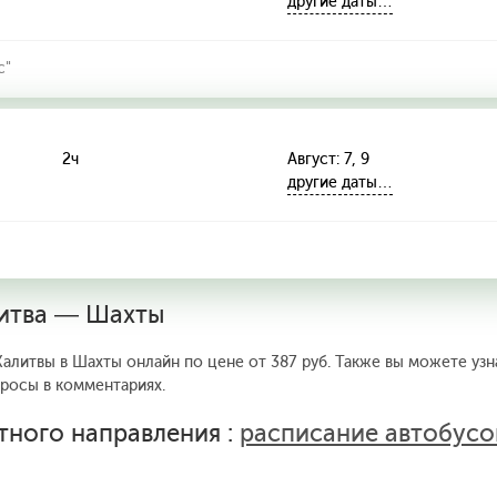
другие даты…
с"
2ч
Август: 7, 9
другие даты…
литва — Шахты
Калитвы в Шахты онлайн по цене от 387 руб. Также вы можете узн
просы в комментариях.
тного направления :
расписание автобусо