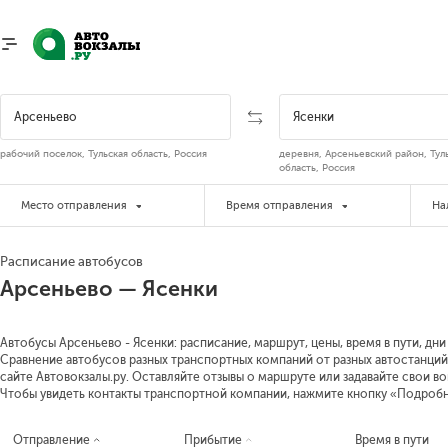
рабочий поселок, Тульская область, Россия
деревня, Арсеньевский район, Тул
область, Россия
Место отправления
Время отправления
На
Расписание автобусов
Арсеньево — Ясенки
Автобусы Арсеньево - Ясенки: расписание, маршрут, цены, время в пути, дн
Сравнение автобусов разных транспортных компаний от разных автостанций
сайте Автовокзалы.ру. Оставляйте отзывы о маршруте или задавайте свои в
Чтобы увидеть контакты транспортной компании, нажмите кнопку «Подроб
Отправление
Прибытие
Время в пути