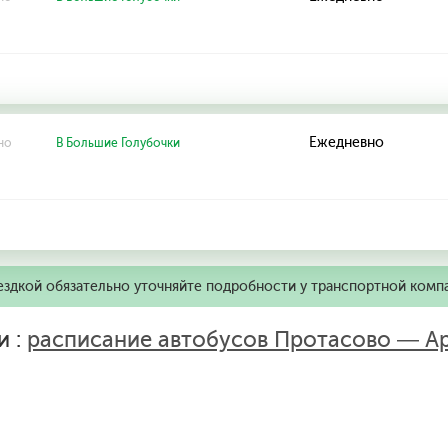
Ежедневно
но
В Большие Голубочки
ездкой обязательно уточняйте подробности у транспортной комп
и :
расписание автобусов Протасово — А