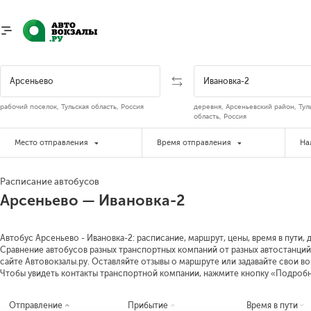
рабочий поселок, Тульская область, Россия
деревня, Арсеньевский район, Тул
область, Россия
Место отправления
Время отправления
На
Расписание автобусов
Арсеньево — Ивановка-2
Автобус Арсеньево - Ивановка-2: расписание, маршрут, цены, время в пути,
Сравнение автобусов разных транспортных компаний от разных автостанций
сайте Автовокзалы.ру. Оставляйте отзывы о маршруте или задавайте свои в
Чтобы увидеть контакты транспортной компании, нажмите кнопку «Подроб
Отправление
Прибытие
Время в пути