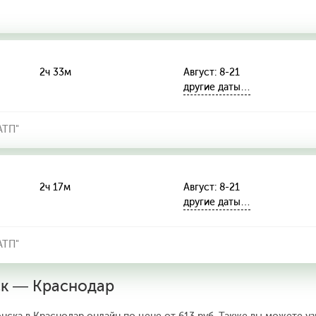
2ч 33м
Август: 8-21
другие даты…
АТП"
2ч 17м
Август: 8-21
другие даты…
АТП"
ск — Краснодар