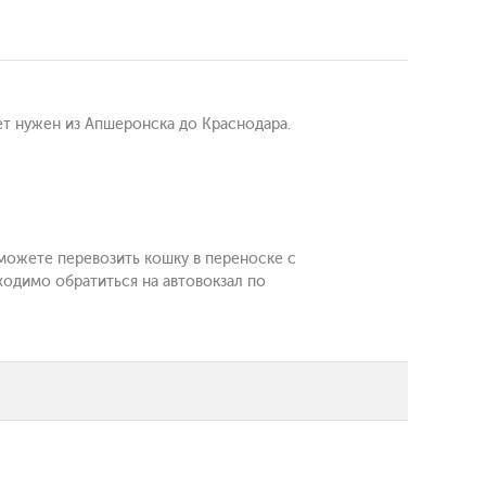
ет нужен из Апшеронска до Краснодара.
 можете перевозить кошку в переноске с
ходимо обратиться на автовокзал по