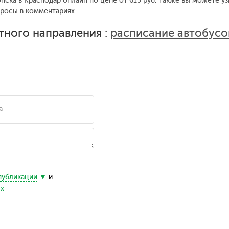
нска в Краснодар онлайн по цене от 613 руб. Также вы можете уз
просы в комментариях.
тного направления :
расписание автобус
публикации
и
ых