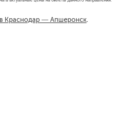
нать актуальные цены на билеты данного направления.
ов Краснодар — Апшеронск
.