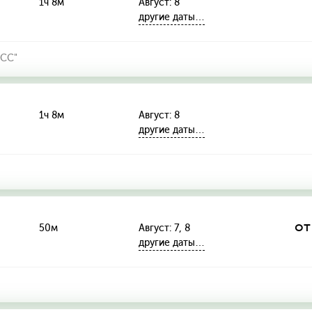
1ч 8м
Август: 8
другие даты…
СС"
1ч 8м
Август: 8
другие даты…
от
50м
Август: 7, 8
другие даты…