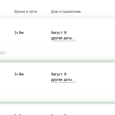
Время в пути
Дни отправления
1ч 8м
Август: 8
другие даты…
СС"
1ч 8м
Август: 8
другие даты…