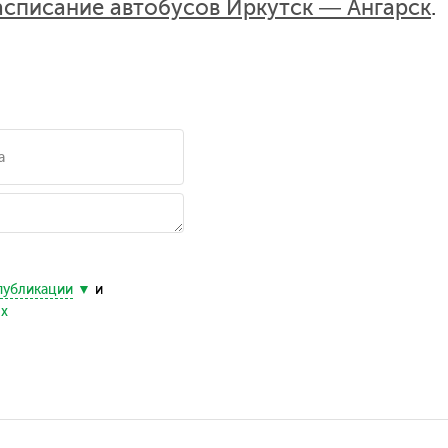
асписание автобусов Иркутск — Ангарск
.
публикации
и
ых