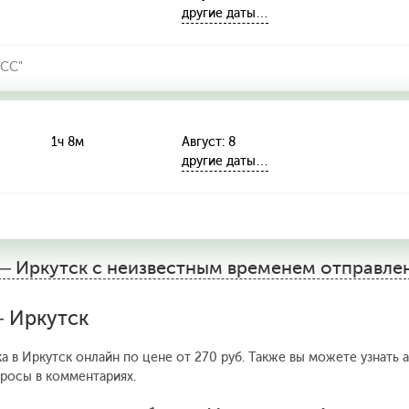
другие даты…
СС"
1ч 8м
Август: 8
другие даты…
— Иркутск с неизвестным временем отправле
— Иркутск
а в Иркутск онлайн по цене от 270 руб. Также вы можете узнать 
просы в комментариях.