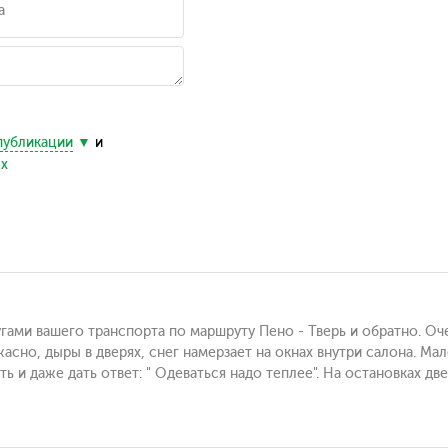
публикации
и
ых
гами вашего транспорта по маршруту Пено - Тверь и обратно. Оч
асно, дыры в дверях, снег намерзает на окнах внутри салона. Ма
ть и даже дать ответ: " Одеваться надо теплее". На остановках д