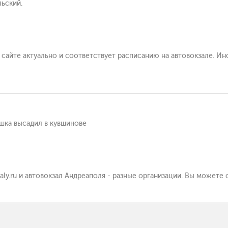
льский.
а сайте актуально и соответствует расписанию на автовокзале. И
ршка высадил в кувшинове
zaly.ru и автовокзал Андреаполя - разные организации. Вы можете 