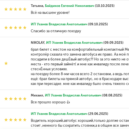
Татьяна,
Байдиков Евгений Николаевич
(10.10.2025)
Всё на высшем уровне!
ИП Уханев Владислав Анатольевич
(09.10.2025)
Спасибо за отличную поездку
NIKOLAY,
ИП Уханев Владислав Анатольевич
(09.09.2025)
брал билет с местом на комфортабельный компактный Merc
контролёр сказала что замена автобуса их право. Аа моё 
посадили в более дешЁвый автобус!!! Но за это никто не от
места - кто первый займёт( и мне как инвалиду после ле
стеснЁнных условиях.
на поездку более 8-ми часов всего 2 остановки, а ведь п
ещё: брал билеты на прямой автобус, но в Краснодаре выс
как при пересадке. мне как инвалиду было очень тяжело с
Михаил,
ИП Уханев Владислав Анатольевич
(08.08.2025)
Все прошло хорошо 👍
ИП Уханев Владислав Анатольевич
(29.06.2025)
Водитель хороший,автобус хороший,только долгие остано
стоит ,немного бы сократить стоянки,а в общем все заме