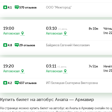
4.1
570 отзывов
ООО "Межгород"
19:00
03:10
8ч 10м
Чётны
+1 день
(по 2
Автовокзал
Автовокзал
4.8
29 отзывов
Байдиков Евгений Николаевич
19:20
03:11
7ч 51м
Нечёт
+1 день
(по 2
Автовокзал
Автовокзал
4.2
637 отзывов
ИП Белицкая Екатерина Викторовна
Купить билет на автобус Анапа — Армавир
На странице можно купить билет на автобус из Анапы в Армавир онлайн по ц