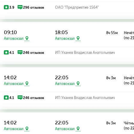
3.9
296 отзывов
ОАО "Предприятие 1564"
09:10
18:05
8ч 55м
Нечёт
(по 2
Автовокзал
Автовокзал
4.1
246 отзывов
ИП Уханев Владислав Анатольевич
14:02
22:05
8ч 3м
Нечёт
(по 2
Автовокзал
Автовокзал
4.1
246 отзывов
ИП Уханев Владислав Анатольевич
14:02
22:05
8ч 3м
Чётны
(по 2
Автовокзал
Автовокзал