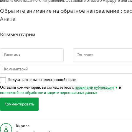
цены на билеты данного направления. Оставляйте отзывы о маршруте или за
Обратите внимание на обратное направление :
ра
Анапа
.
Комментарии
Получать ответы по электронной почте
Оставляя комментарий, вы соглашаетесь с
правилами публикации
и
политикой по обработке и защите персональных данных
Комментировать
Кирилл