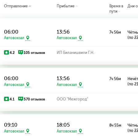
Отправление
Прибытие
Время в
Дни о
пути
06:00
13:56
7ч 56м
Чётны
(по 2
Автовокзал
Автовокзал
4.2
105 отзывов
ИП Биланишвили Г.Н.
06:00
13:56
7ч 56м
Нечёт
(по 2
Автовокзал
Автовокзал
4.1
570 отзывов
ООО "Межгород"
09:10
18:05
8ч 55м
Чётны
(по 2
Автовокзал
Автовокзал