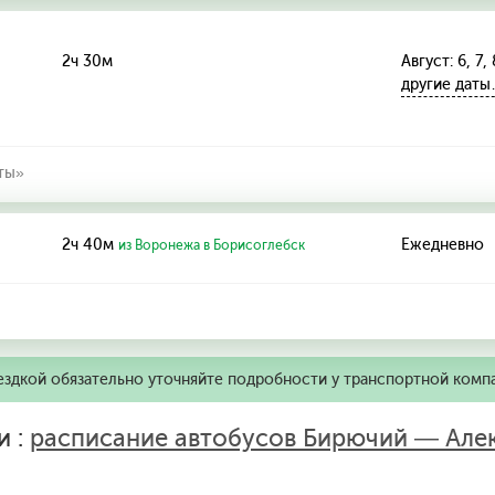
2ч 30м
Август: 6, 7, 
другие дат
ты»
2ч 40м
Ежедневно
из Воронежа в Борисоглебск
ездкой обязательно уточняйте подробности у транспортной комп
и :
расписание автобусов Бирючий — Але