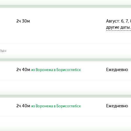
2ч 30м
Август: 6, 7, 
другие дат
ты»
2ч 40м
Ежедневно
из Воронежа в Борисоглебск
2ч 40м
Ежедневно
из Воронежа в Борисоглебск