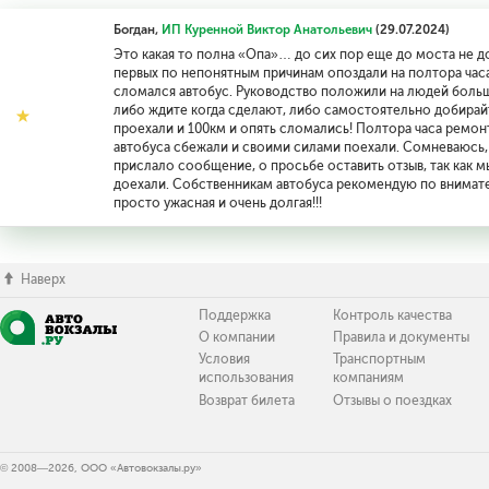
Богдан,
ИП Куренной Виктор Анатольевич
(29.07.2024)
Это какая то полна «Опа»… до сих пор еще до моста не до
первых по непонятным причинам опоздали на полтора часа
сломался автобус. Руководство положили на людей больш
либо ждите когда сделают, либо самостоятельно добирайте
проехали и 100км и опять сломались! Полтора часа ремонта
автобуса сбежали и своими силами поехали. Сомневаюсь
прислало сообщение, о просьбе оставить отзыв, так как м
доехали. Собственникам автобуса рекомендую по внимател
просто ужасная и очень долгая!!!
Наверх
Поддержка
Контроль качества
О компании
Правила и документы
Условия
Транспортным
использования
компаниям
Возврат билета
Отзывы о поездках
© 2008—2026, ООО «Автовокзалы.ру»