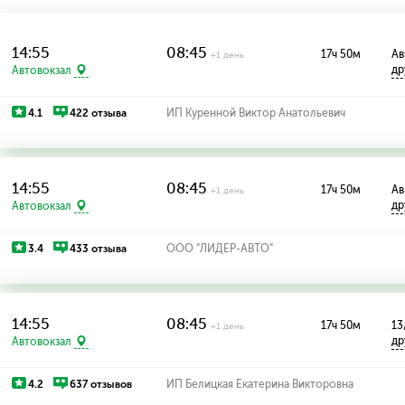
14:55
08:45
17ч 50м
Ав
+1 день
др
Автовокзал
4.1
422 отзыва
ИП Куренной Виктор Анатольевич
14:55
08:45
17ч 50м
Ав
+1 день
др
Автовокзал
3.4
433 отзыва
ООО "ЛИДЕР-АВТО"
14:55
08:45
17ч 50м
13
+1 день
др
Автовокзал
4.2
637 отзывов
ИП Белицкая Екатерина Викторовна