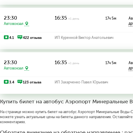
23:30
16:35
17ч 5м
Ав
+1 день
др
Автовокзал
4.1
422 отзыва
ИП Куренной Виктор Анатольевич
23:30
16:35
17ч 5м
Ав
+1 день
др
Автовокзал
3.4
123 отзыва
ИП Захарченко Павел Юрьевич
Купить билет на автобус Аэропорт Минеральные
На странице можно купить билет на автобус Аэропорт Минеральные Воды-С
можете узнать актуальные цены на билеты данного направления. Оставляйте
комментариях.
Обратите внимание на обратное направление :
ра