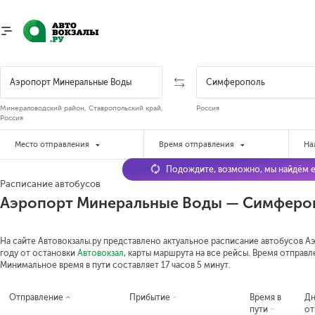
Минераловодский район, Ставропольский край,
Россия
Россия
Место отправления
Время отправления
На
Подождите, возможно, мы найдём е
Расписание автобусов
Аэропорт Минеральные Воды — Симферо
На сайте Автовокзалы.ру представлено актуальное расписание автобусов 
году от остановки
Автовокзал
, карты маршрута на все рейсы. Время отправле
Минимальное время в пути составляет 17 часов 5 минут.
Отправление
Прибытие
Время в
Д
пути
от