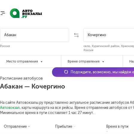
Россия
село, Курагинский район, Красноя
Россия
Место отправления
Время отправления
На
Подождите, возможно, мы найдём е
Расписание автобусов
Абакан — Кочергино
На сайте Автовокзалы.ру представлено актуальное расписание автобусов Аб
Автовокзал
, карты маршрута на все рейсы. Время отправления автобусов от 0
Минимальное время в пути составляет 1 час 27 минут.
Отправление
Прибытие
Время в пути