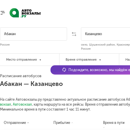
Россия
село, Шушенский район, Краснояр
Россия
Место отправления
Время отправления
На
Подождите, возможно, мы найдём е
Расписание автобусов
Абакан — Казанцево
На сайте Автовокзалы.ру представлено актуальное расписание автобусов Аба
вокзал
,
Автовокзал
, карты маршрута на все рейсы. Время отправления автобус
Минимальное время в пути составляет 1 час 11 минут.
Отправление
Прибытие
Время в пути