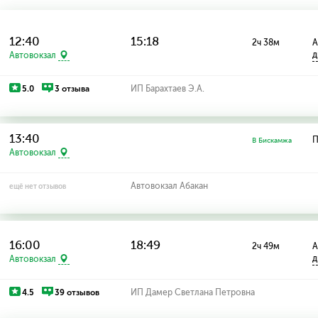
12:40
15:18
2ч 38м
А
д
Автовокзал
5.0
3 отзыва
ИП Барахтаев Э.А.
13:40
П
В Бискамжа
Автовокзал
Автовокзал Абакан
ещё нет отзывов
16:00
18:49
2ч 49м
А
д
Автовокзал
4.5
39 отзывов
ИП Дамер Светлана Петровна