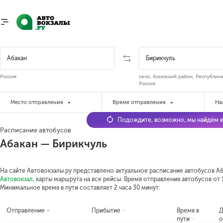
Россия
село, Аскизский район, Республика
Россия
Место отправления
Время отправления
На
Подождите, возможно, мы найдём е
Расписание автобусов
Абакан — Бирикчуль
На сайте Автовокзалы.ру представлено актуальное расписание автобусов Аба
Автовокзал
, карты маршрута на все рейсы. Время отправления автобусов от 1
Минимальное время в пути составляет 2 часа 30 минут.
Отправление
Прибытие
Время в
Д
пути
о