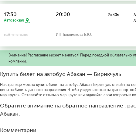
17:30
20:00
2ч 30м
А
д
Автовокзал
ИП Тюкпиекова Е.Ю.
ещё нет отзывов
Внимание! Расписание может меняться! Перед поездкой обязательно у
компании.
Купить билет на автобус Абакан — Бирикчуль
На странице можно купить билет на автобус Абакан-Бирикчуль онлайн по цен
цены на билеты данного направления.
Чтобы увидеть контакты транспортно
маршруте».
Оставляйте отзывы о маршруте или задавайте свои вопросы в к
Обратите внимание на обратное направление :
ра
Абакан
.
Комментарии